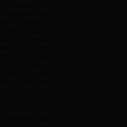
毛边。将侧缝固定在一
 5：制作腰带将裙子布料
松紧带。将折叠处固定到
带 测量松紧带的长度，
一端，并将其穿过腰带套
腰带的开口缝好。步骤
，并用熨斗熨烫。再将其
固定下摆。可选步骤 8：
部上方留一个开口。按照
的线头，并用熨斗对裙子
。在此页面顶部，您将看