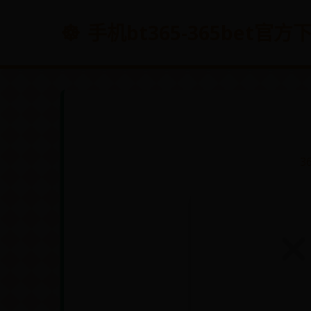
手机bt365-365bet官
3