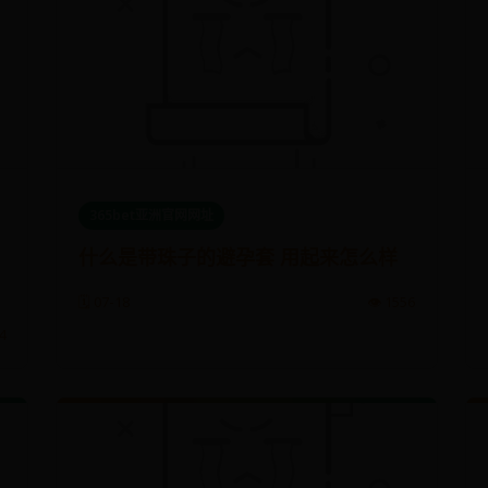
365bet亚洲官网网址
什么是带珠子的避孕套 用起来怎么样
有
🗓️ 07-18
👁️ 1556
今
4
让
电