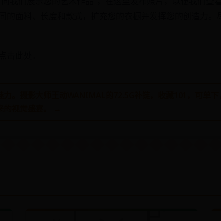
“向我们展示您的艺术作品”，在这里发布照片，以便我们查
同的面料、长度和款式，扩充您的衣橱并发挥您的创造力。
点击此处。
魅力。摄影大师王动WANIMAL的72.5G补链，收藏101，可
来的视觉盛宴。 →