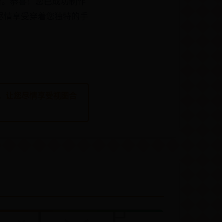
看。恭喜！您已成功制作
尽情享受穿着您独特的手
单下，让您尽情享受视图合