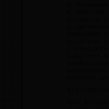
度，然后逐渐将其向腰
起，用直线针法缝制，留
的上边缘向下折叠 1
位。沿着折叠处的底部
使其适合您的腰围，并
管，注意不要扭曲。将
7：完成裙边试穿裙子
向上折叠 1/2 英寸
添加拉链封口如果您更
制造商的说明将拉链插
进行最后的熨烫。试穿
第十步：与我们分享您
完成后，请分享您的裙