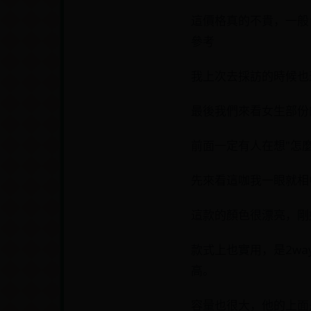
這價格真的不貴，一般
參考
我上次去採訪的時候也
最後我們來看女生部份的
前面一定有人在想"怎
先來看這咖我一眼就相
這款的顏色很漂亮，剛
款式上也實用，是2w
高。
容量也很大，他的上面