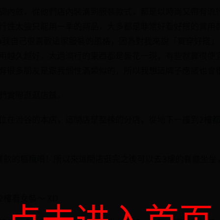
調內斂，從他們店內裝潢到服裝款式，都是以時尚又帶有流
行性太強只能用一季的商品，大多都是非常好看好搭的實用
era我自己很喜歡這家服裝的風格，因為對我來說「實穿好搭
用越久越好，太過流行的東西都是曇花一現，有些就算很便宜
有很多朋友是跟我個性滿類似的，所以我想這牌子應該也會
們實際逛逛店鋪。
位在渋谷的本店，這間店是整棟的分店，從地下一樓到2樓都
餐飲的櫃檯唷！所以來這間店逛完之後可以去3樓的餐廳坐坐
樓看女裝～ XD
点击进入首页