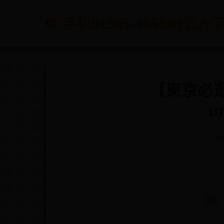
手机bt365-365bet官
【東京必
u
3