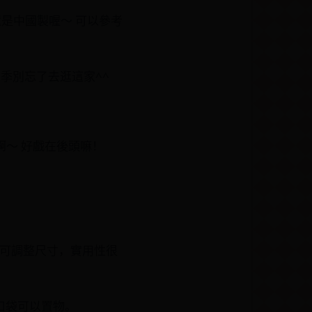
還是中國製喔～ 可以參考
季別忘了去逛這家^^
啊～ 好戲在後頭嘛！
也可調整尺寸，實用性很
口袋可以置物。