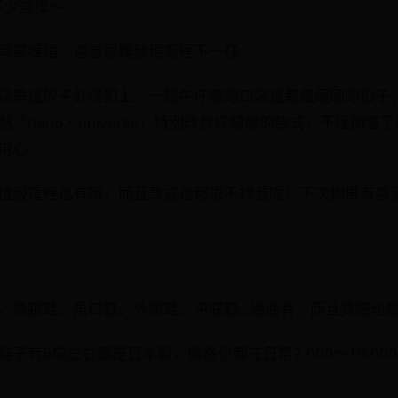
有不少選擇～
風褲裙，遠看很難發現哪裡不一樣...
袋旁邊的平針縫扣上，一般牛仔褲的口袋邊都是硬硬的扣子
「nano・universe」特別改良成繡線的款式，不僅加強
用心
禮服這裡也有唷，而且款式也都很不錯看呢！下次如果有喜
，高跟鞋、魚口鞋、休閒鞋、平底鞋...通通有，而且質感也
子有6成左右都是日本製，價格也都在日幣7,000～10,000