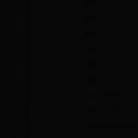
休閒
服飾
東京
旅遊
購物
關東
nano・universe
10月 12, 2015
【東京必逛推薦】內行人