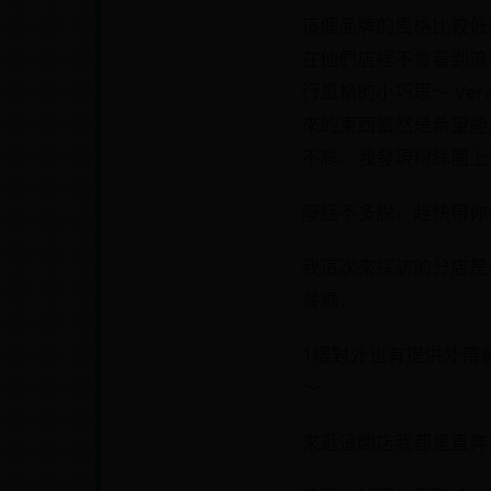
這個品牌的風格比較低
在他們店裡不會看到流
行風格的小巧思～ V
來的東西當然是希望能
不高。我發現粉絲團上
廢話不多說，趕快帶你
我這次來採訪的分店是
餐廳，
1樓對外也有提供外帶
～
來逛這間店我都是直奔2