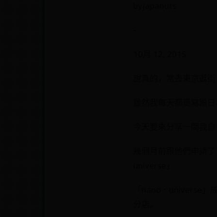
byjapanuts
-
10月 12, 2015
說真的，常去東京逛街
雖然我每天都是寫跟日
今天要來分享一間我自己
幾個月前跟他們申請了
universe」
「nano・unive
分店。