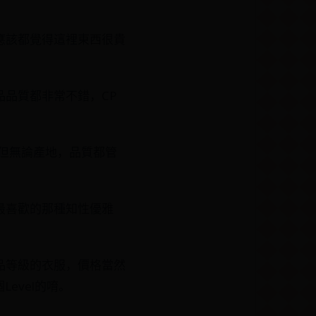
！
應該都覺得這裡東西很貴
品質都非常不錯，CP
，但無論產地，品質都管
最喜歡的那種知性優雅
品等級的衣服，價格當然
evel的唷。