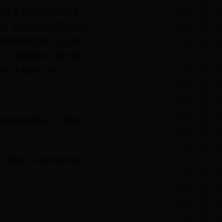
行元素的實用單品為主，
款，然後設計上帶有些流
」是最重要的事，花錢買
，但實際的CP值也是
很合大家的口味～
是服裝跟飾品，3樓有
，喝個下午茶休息休息