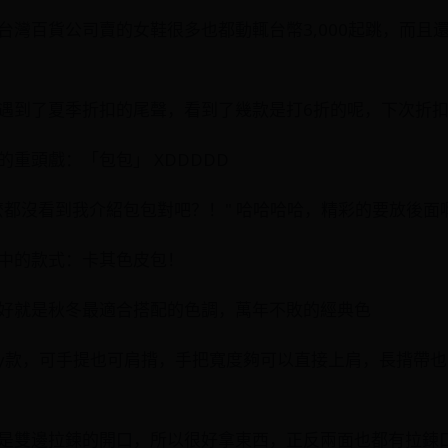
台灣百貨公司賣的女鞋很多也都動輒台幣3,000起跳，而且
遇到了夏季折扣的尾聲，看到了幾款是打6折的呢，下次折扣
重頭戲：「包包」 XDDDDD
麼都沒看到我介紹包包對吧？！" 哈哈哈哈，精彩的要放後面
中的款式：卡其色皮包！
好就是秋冬最適合搭配的色調，萬年不敗的經典色
ay款，可手提也可肩揹，手把寬度夠可以直接上肩，長揹帶
是雙邊拉鍊的開口，所以很好拿東西，正反兩面也都有拉鍊