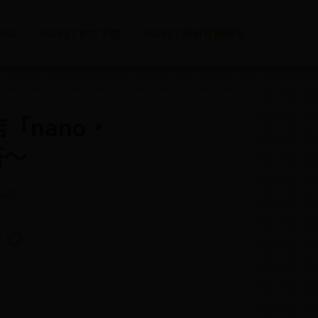
365
365BET官方下载
365BET亚洲官网网址
「nano・
搭～
449