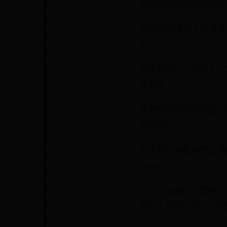
這間店鋪因為是整棟的
店內服飾陳列十分優雅
吧?!
但其實真的一點也不，
值很高
像他們這裡賣的單品(泛
控的很好。
而且我也喜歡他們這裡
style～
這件日本製的深藍色上
也就比較高一些... 