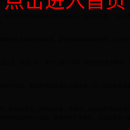
建築，多面都是大片玻璃，採光非常好，逛起來明亮又舒適
，每個角落的擺設也顯得非常有格調，如果我不說，一般人
實際走進去逛過你就知道，這裡的價格還滿親切的，而且商品
指上衣、包包...等)，有不少是日本製，也有部份是中國製
服裝的剪裁，看起來帶點個性又充滿著女人味，完全就是我
衣，剪裁很漂亮，用料也很棒，用看的、用摸的都覺得是精
不過如果跟知名國際大牌比，這標價也不算很貴，但品質是同一個L