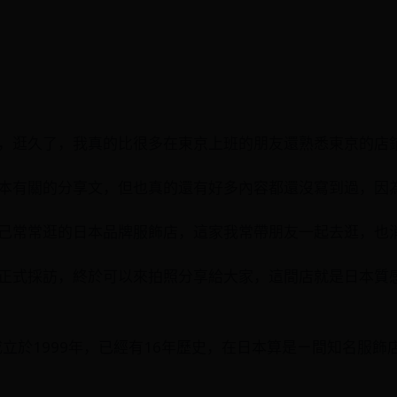
，逛久了，我真的比很多在東京上班的朋友還熟悉東京的店鋪
本有關的分享文，但也真的還有好多內容都還沒寫到過，因為想
常常逛的日本品牌服飾店，這家我常帶朋友一起去逛，也消費過
正式採訪，終於可以來拍照分享給大家，這間店就是日本質感
rse」成立於1999年，已經有16年歷史，在日本算是ㄧ間知名