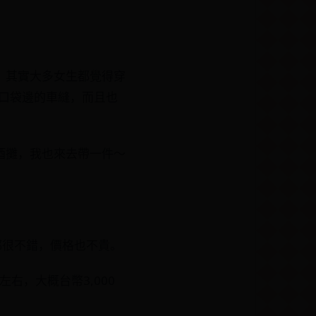
，其實大多女生都覺得穿
了口袋邊的車縫，而且也
酒攤，我也來去帶一件～
都很不錯，價格也不貴。
左右，大概台幣3,000