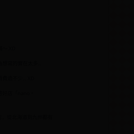
～ XD
寫的實在太多...
不少... XD
好店「nano・
服飾店，從北海道到九州都有