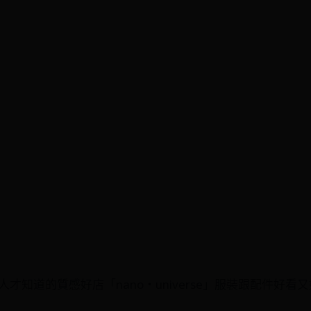
才知道的質感好店「nano・universe」服裝跟配件好看