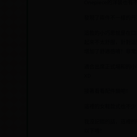
Onepiece的洋裝也
發現了兩件不一樣的丹寧
這款的小巧思就是在口
起來不太舒服，針對這點
增加了舒適感唷！非常
適合出席正式場和的小
XD
接著看看配件類吧！
這裡的女鞋款式也不少
我沒記錯的話，這裡的鞋
以下唷！