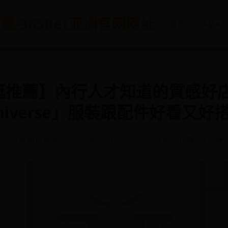
方下载-365bet亚洲官网网址
首页
手机BT
逛推薦】內行人才知道的質感好店
niverse」服裝跟配件好看又好
65bet亚洲官网网址
🗓️ 2026-02-19 12:34:42
✍️ admin
👁️ 6314
❤️ 