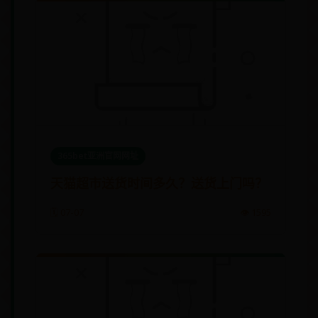
365bet亚洲官网网址
天猫超市送货时间多久？送货上门吗？
🗓️ 07-07
👁️ 1595