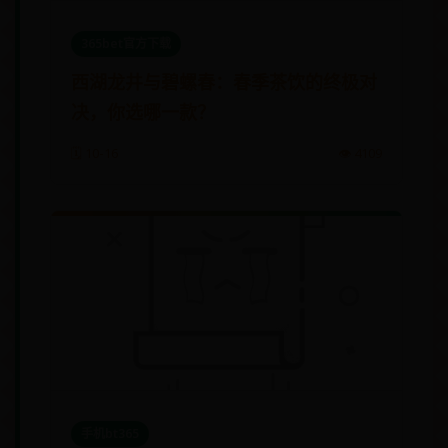
365bet官方下载
西湖龙井与碧螺春：春季茶饮的终极对
决，你选哪一款？
🗓️ 10-16
👁️ 4109
手机bt365