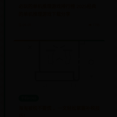
必玩的单机推理游戏排行榜 2025经典
的单机推理游戏下载分享
🗓️ 09-09
👁️ 7795
手机bt365
海淘被税不要慌 ，一文轻松掌握补税技
巧！