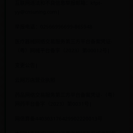
互联网违法和不良信息举报邮箱：kfpt-
yy@cnsuning.com|
举报电话：02566996699-865948
医疗器械网络交易服务第三方平台备案凭证-
（粤）网械平台备字（2023）第00012号|
变更公告|
云网万店营业执照
药品网络交易服务第三方平台备案凭证-（粤）
网药平台备字（2023）第0031号|
网信算备440303176429902220013号