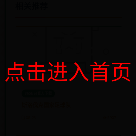
相关推荐
点击进入首页
365bet官方下载
斯洛伐克国家足球队
🗓️ 08-23
👁️ 5907