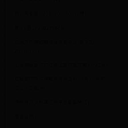
苏公网安备 32010202010078号|
粤ICP备2021027996号
云网万店增值电信业务许可证-合字B2-
20210115|
出版物经营许可证新出发苏批字第A-243号|
互联网药品信息服务资格证书-（粤）-经营
性-2022-0500
网络食品交易第三方平台备案凭证|
经营证照|