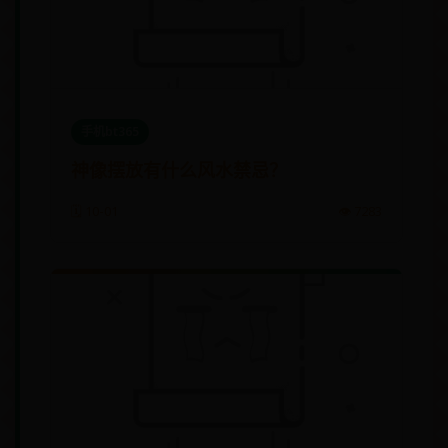
手机bt365
神像摆放有什么风水禁忌？
🗓️ 10-01
👁️ 7283