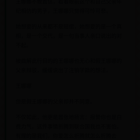
王娜娜不敢置信，看着眼前这个和自己父亲年
纪相仿的男子，王娜娜只觉得可怜可悲。
她想要的从来都不是赔偿，她想要的是一个真
相，是一个交代，是一句当事人亲口说出的对
不起。
被曲解此行目的的王娜娜也无心和假王娜娜的
父亲辩驳，缓缓说出了注销学籍的想法。
王娜娜
但是假王娜娜的父亲却并不同意。
不仅如此，他更是嚣张地扬言：报警你也是白
费力气，这件事情折腾到联合国我也不害怕，
有理的是我们，你爱怎么折腾就怎么折腾去