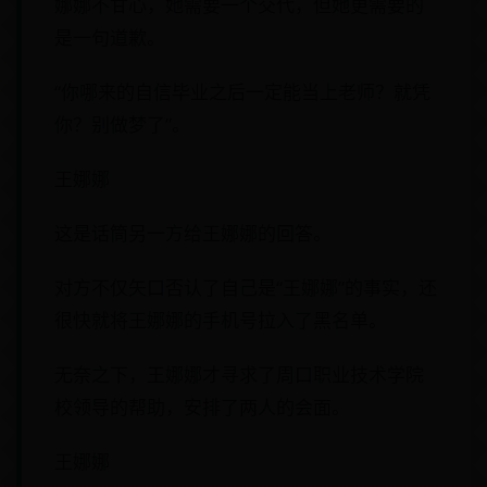
娜娜不甘心，她需要一个交代，但她更需要的
是一句道歉。
“你哪来的自信毕业之后一定能当上老师？就凭
你？别做梦了”。
王娜娜
这是话筒另一方给王娜娜的回答。
对方不仅矢口否认了自己是“王娜娜”的事实，还
很快就将王娜娜的手机号拉入了黑名单。
无奈之下，王娜娜才寻求了周口职业技术学院
校领导的帮助，安排了两人的会面。
王娜娜