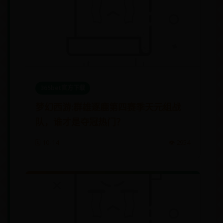
365bet官方下载
梦幻西游:群雄逐鹿第四赛季天元组战
队，谁才是夺冠热门？
🗓️ 10-14
👁️ 2954