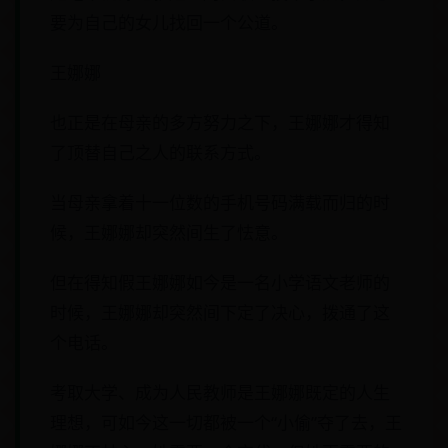
要为自己的女儿找回一个公道。
王娜娜
也正是在母亲的多方努力之下，王娜娜才得知
了顶替自己之人的联系方式。
当母亲拿着十一位数的手机号码满载而归的时
候，王娜娜却突然间生了怯意。
但在得知假王娜娜如今是一名小学语文老师的
时候，王娜娜却突然间下定了决心，拨通了这
个电话。
考取大学、成为人民教师是王娜娜既定的人生
理想，可如今这一切都被一个“小偷”夺了去，王