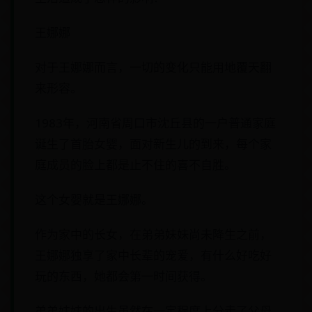
王娜娜
对于王娜娜而言，一切的变化只能用地覆天翻
来形容。
1983年，河南省周口市沈丘县的一户普通家庭
诞生了首胎女婴，面对新生儿的到来，每个家
庭成员的脸上都是止不住的喜不自胜。
这个女婴就是王娜娜。
作为家中的长女，在弟弟妹妹尚未降生之前，
王娜娜独享了家中长辈的宠爱，有什么好吃好
玩的东西，她都会第一时间获得。
弟弟妹妹的出生虽然在一定程度上分走了父母