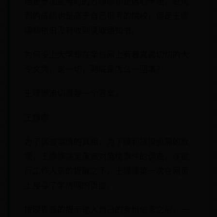
但是参加高考时的万娜娜却是信心十足，查询
到的成绩也是高于自己报考的院校，但是王娜
娜却依旧没有收到录取通知书。
为何没上大学却在学信网上有着真真切切的大
专文凭，这一切，到底是怎么一回事？
王娜娜迫切需要一个答案。
王娜娜
为了调查事情的真相，为了顺利贷得亟需的款
项，王娜娜决定重启对落榜事件的调查，在银
行工作人员的提醒之下，王娜娜第一次在网页
上搜寻了学信网的页面。
按照界面的提示输入自己的身份信息之后，一