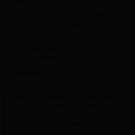
娜就无法静下心来学习。
直到有一天，王娜娜突然间意识到如果任由自
己胡思乱想下去，复读的结果也只是会重蹈覆
辙。
于是王娜娜重新整顿了自己的心情，全身心地
投入到新一轮的战斗之中。
但即便如此，王娜娜收获的结果却依旧是落
榜。
眼瞅着同期的高考生都陆陆续续收到了院校的
录取通知书，就连和自己一起报考周口职业技
术学院的同学也收到了，但左等右等的王娜娜
却依旧没有盼来自己的录取通知书。