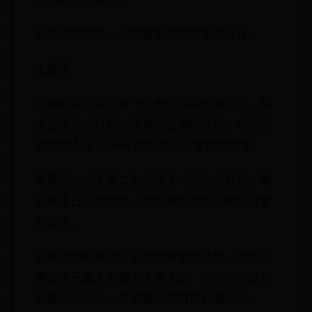
在培训机构中，王娜娜主学的是平面设计。
王娜娜
同期的学员中还有一位来自洛阳的帅小伙，两
人在学习的过程中萌芽了爱情的悸动，学成之
后的两人在2006年顺利进入了爱情的殿堂。
砥砺同心的夫妻二人开创了一家广告公司，事
业蒸蒸日上的同时，家庭中也添加了两位可爱
的孩子。
家庭的和睦美满让王娜娜非常的满足，因此在
得知自己被人顶替上大学之后，她的心中虽然
也是大为恼火，但是她却无暇将此事闹大。