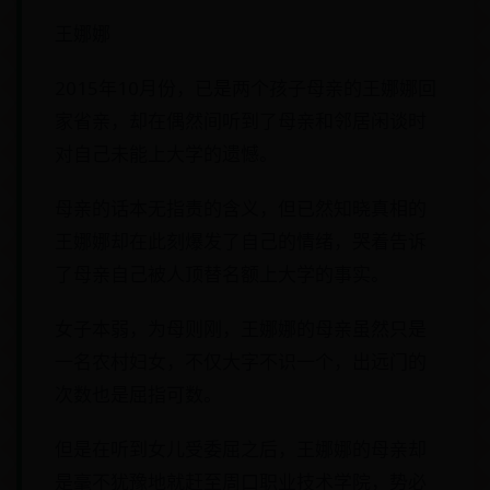
王娜娜
2015年10月份，已是两个孩子母亲的王娜娜回
家省亲，却在偶然间听到了母亲和邻居闲谈时
对自己未能上大学的遗憾。
母亲的话本无指责的含义，但已然知晓真相的
王娜娜却在此刻爆发了自己的情绪，哭着告诉
了母亲自己被人顶替名额上大学的事实。
女子本弱，为母则刚，王娜娜的母亲虽然只是
一名农村妇女，不仅大字不识一个，出远门的
次数也是屈指可数。
但是在听到女儿受委屈之后，王娜娜的母亲却
是毫不犹豫地就赶至周口职业技术学院，势必