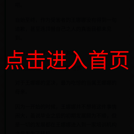
吧。
自始至终，作为受害者的王娜娜没有得到一句
道歉，甚至连顶替自己之人的真面目都未见
到。
点击进入首页
因此，王娜娜决定维权到底。
联合国回应 13元的“巨额”赔偿
对于王娜娜的坚决，最为吃惊的当属王娜娜的
母亲。
因为一开始的时候，王娜娜并不想将这件事情
闹大，虽说毕业之后的初期发展颇为不顺，但
是一切的发展都在王娜娜进入到一家培训机构
之后发生了转机。