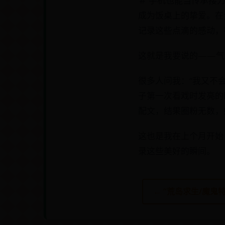
＃ 手机也能当传承接
成为饭桌上的挚爱。在
记录这些点滴的感动，
这就是我要说的——气
很多人问我：“我又不
子第一次看戏时发亮的
配文，结果圈粉无数，
这也是我在上个月开始
录这些美好的瞬间。
← “荒岛求生/魔鬼