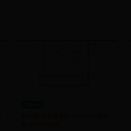
手机bt365
奇
美女視訊直播哪裡看？Live173直播讓
你24小時不無聊！