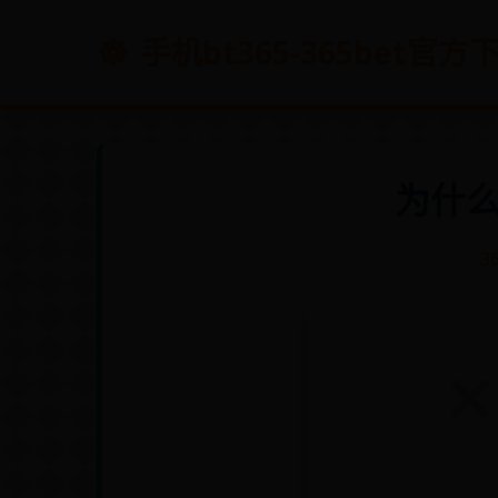
手机bt365-365bet官
为什
3