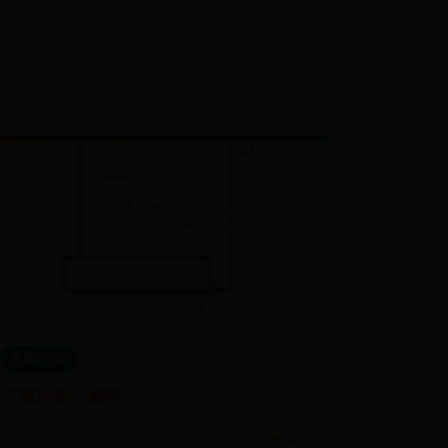
手机bt365
古墓丽影：崛起
🗓️ 09-11
👁️ 4879