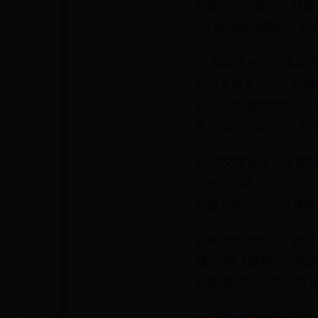
剧美花旦的婉约，给我
“诗书”换成“越剧”
＃ 越剧是台时光雕刻
质可不是天生的，是她
龄人还在被窝刷手机；
骨子里透出来的。” 
＃ 戏文里有本人生教
夸张。你看《何文秀》
智慧与民间文化（算命
越剧最妙的地方，就是
薄”，听《琵琶记》悟
剧剧情讲的，“孩子听