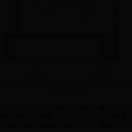
《青春有戏》栏目，第七期连线采访福建芳华越剧院张派花旦
州芳华团部学戏，19年来扎根越剧舞台，举手投足间却自带
梅丽瑞、裘赛琳、陆祎杨、吕馨溶、潘巧巧、杨咏琪，赵阳