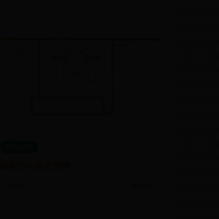
手机bt365
梁祝什么地方剧种
🗓️ 10-10
👁️ 6641