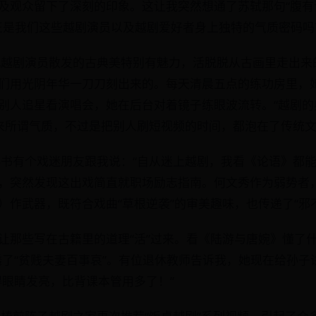
及观众留下了深刻的印象。这让我突然想通了苏轼那句“腹有
，不正是我们这些越剧演员以及越剧爱好者身上独特的气质密码吗
机越剧演员散发的古典美特别有魅力，活脱脱从古画里走出来
们用光阴年华一刀刀刻出来的。每天清晨五点的练功房里，
别人追星看演唱会，她在后台对着镜子练眼波流转。“越剧的
原来所谓气质，不过是把别人刷短视频的时间，都泡在了传统
科书有个戏迷朋友跟我说：“自从迷上越剧，我看《论语》都能
，突然发现这出戏简直就职场励志指南。何文秀作为弱势者
）作武器，既符合戏曲“草根逆袭”的审美趣味，也传递了“邪
让那些写在古籍里的道理“活”过来。看《陆游与唐婉》懂了什
透了“贫贱夫妻百事哀”。有位退休教师告诉我，她现在给孙子
得眼睛发亮，比背课本管用多了！”