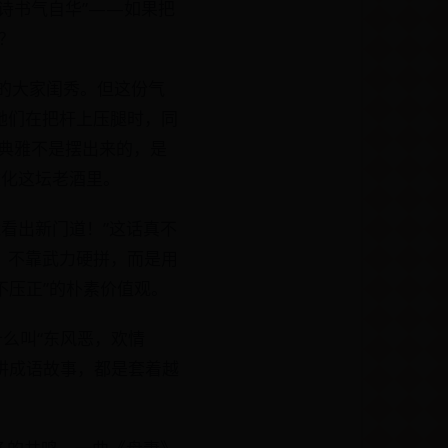
诗书气自华”——如果把
？
的大家闺秀。但这份气
她们在把杆上压腿时，同
典雅不是摆出来的，是
文化这坛老酒里。
看出新门道！”这话真不
，不靠武力硬拼，而是用
不压正”的朴素价值观。
么叫“东风恶，欢情
讲成语故事，都是套着越