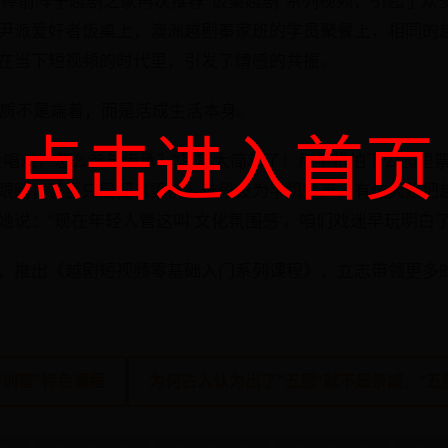
力棒前阵子越剧之家再次推荐“饭桌越剧”系列视频，引起了众
尹派爱好者饭桌上，澳洲越剧秦家班的学员聚餐上，相同的
在当下短视频的时代里，引发了情感的共振。
质不是端着，而是活成生活本身。
点击进入首页
会唱戏，怎么参与传承？”其实太简单了！用手机拍下公园里
眼睛，甚至只是把《梁祝》选段设为手机铃声。有位大姐把越剧
她说：“现在年轻人管这叫'文化氛围感’，咱们戏迷早玩明白了
，推出《越剧短视频零基础入门系列课程》，立志带领更多
特训营”特色课程
为何古人认为出了“五服”就不是亲戚，“五