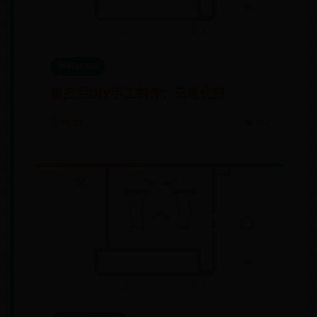
手机bt365
橡皮泥DIY手工制作：乌龟优质
🗓️ 10-01
👁️ 751