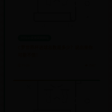
365bet亚洲官网网址
C罗世界杯进球总数是多少？说出来你
可能不信！
🗓️ 11-29
👁️ 7587