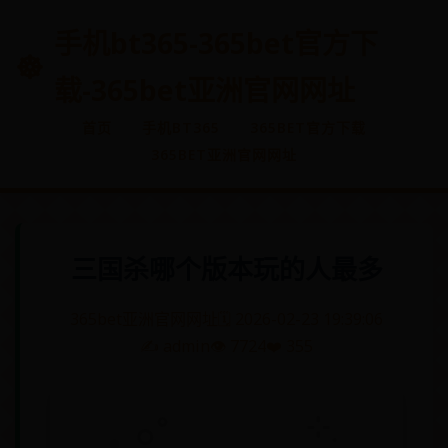
手机bt365-365bet官方下
载-365bet亚洲官网网址
首页
手机BT365
365BET官方下载
365BET亚洲官网网址
三国杀哪个版本玩的人最多
365bet亚洲官网网址
🗓️ 2026-02-23 19:39:06
✍️ admin
👁️ 7724
❤️ 355