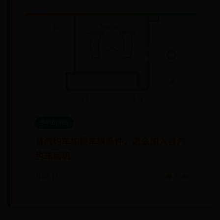
手机bt365
首汽约车加盟车辆条件，怎么加入首汽
约车司机
🗓️ 07-17
👁️ 7340