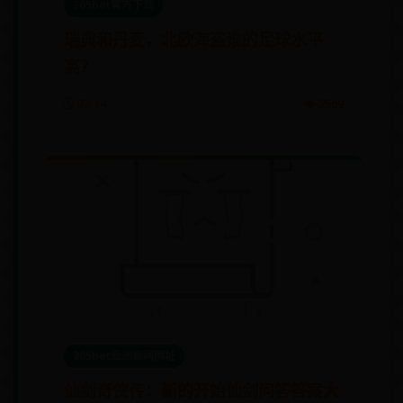
365bet官方下载
瑞典和丹麦，北欧海盗谁的足球水平
高？
🗓️ 07-14
👁️ 2569
365bet亚洲官网网址
仙剑奇侠传：新的开始仙剑问答答案大