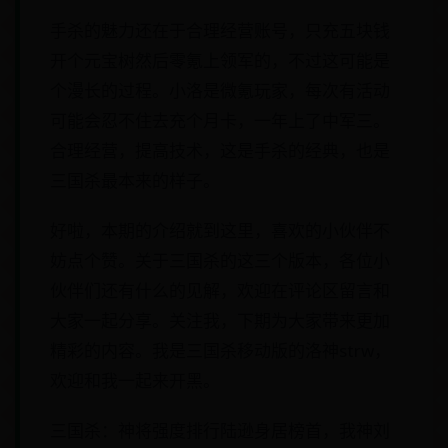
手杀的魅力还在于合理经营账号，只充五块钱
开个元宝树然后零氪上领军的，不过这可能是
个漫长的过程。小洛是微氪玩家，每次有活动
可能会忍不住去充个月卡，一年上了中军三。
合理经营，提高技术，这是手杀的经典，也是
三国杀最本来的样子。
好啦，本期的介绍就到这里，喜欢的小伙伴不
妨点个赞。关于三国杀的这三个版本，各位小
伙伴们还有什么的见解，欢迎在评论区留言和
大家一起分享。关注我，下期为大家带来更加
精彩的内容。我是三国杀移动版的洛神strw，
欢迎和我一起来开黑。
三国杀：神将强度排行陆逊身居榜首，我神刘