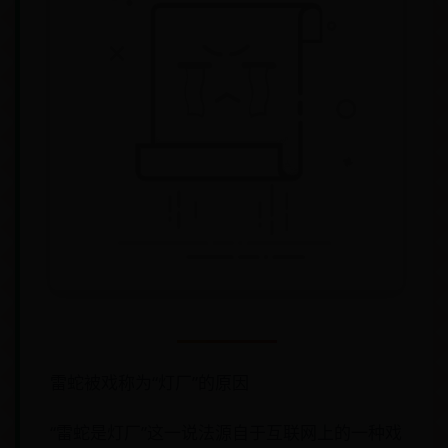
雷蛇被戏称为“灯厂”的原因
“雷蛇是灯厂”这一说法源自于互联网上的一种戏