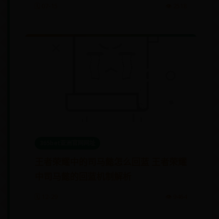
🗓️ 07-15
👁️ 2518
365bet亚洲官网网址
王者荣耀中的司马懿怎么回蓝 王者荣耀
中司马懿的回蓝机制解析
🗓️ 12-29
👁️ 9464