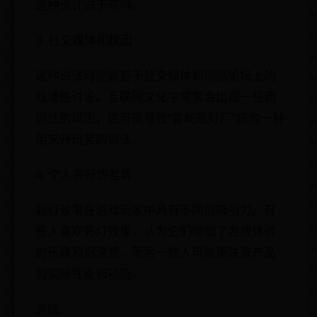
这种设计过于花哨。
3. 社交媒体和模因
这种说法可能源自于社交媒体和网络论坛上的
戏谑性讨论。互联网文化中常常会出现一些调
侃性的模因，这可能导致“雷蛇是灯厂”成为一种
用来开玩笑的说法。
4. 个人喜好的差异
彩灯效果在游戏玩家中具有不同的吸引力。有
些人喜欢彩灯效果，认为它们增加了游戏体验
的乐趣和沉浸感，而另一些人可能更注重产品
的实际性能和功能。
总结