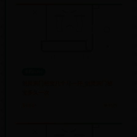
手机bt365
剑灵洪门秘宝几个月一开_剑灵洪门秘
宝多久一次
🗓️ 08-04
👁️ 3675