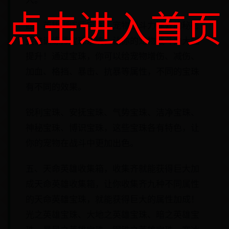
点击进入首页
四、英雄训练师宝珠，宠物战斗力提升的秘密
英雄训练师宝珠系统，让你的宠物战斗力大幅
提升！通过宝珠，你可以给宠物增伤、减伤、
加血、格挡、暴击、抗暴等属性，不同的宝珠
有不同的效果。
锐利宝珠、安抚宝珠、气势宝珠、洁净宝珠、
神秘宝珠、博识宝珠，这些宝珠各有特色，让
你的宠物在战斗中更加出色。
五、天命英雄收集箱，收集齐就能获得巨大加
成天命英雄收集箱，让你收集齐九种不同属性
的天命英雄宝珠，就能获得巨大的属性加成！
光之英雄宝珠、大地之英雄宝珠、暗之英雄宝