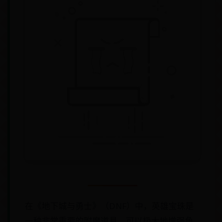
在《地下城与勇士》（DNF）中，英雄宝珠是
一种非常重要的附魔道具，可以极大地增强角