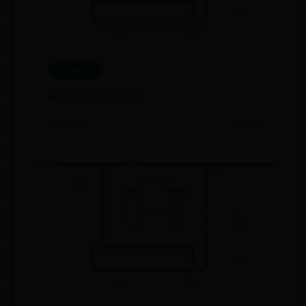
手机bt365
氧气贷多久放款？
🗓️ 07-10
👁️ 2647