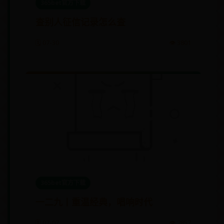
365bet官方下载
查别人征信记录怎么查
🗓️ 07-30
👁️ 3801
365bet官方下载
一二九丨重温经典，唱响时代
🗓️ 07-07
👁️ 2857