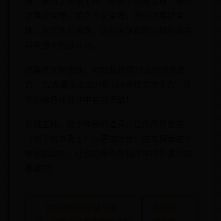
珠、暴风之英雄宝珠、钢铁之英雄宝珠、寒冰
之英雄宝珠、暗之圣女宝珠、烈火之英雄宝
珠、光之圣女宝珠，这些宝珠都能为你的角色
带来强大的战斗力。
收集齐九种宝珠，你就能获得72点物理攻击
力、72点魔法攻击力和108点独立攻击力，让
你的角色在战斗中更加无敌！
英雄宝珠，这个神秘的道具，让你的角色在
《地下城与勇士》中更加出色！快来探索这个
神秘的世界，让你的角色在战斗中成为真正的
英雄吧！
← 茯茶茶叶的存储与品
杨柳岸，