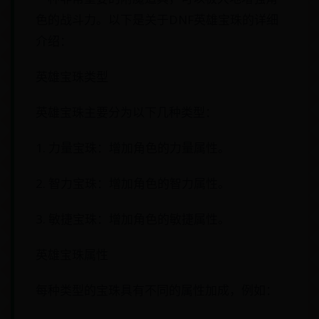
色的战斗力。以下是关于DNF英雄宝珠的详细
介绍：
英雄宝珠类型
英雄宝珠主要分为以下几种类型：
1. 力量宝珠：增加角色的力量属性。
2. 智力宝珠：增加角色的智力属性。
3. 敏捷宝珠：增加角色的敏捷属性。
英雄宝珠属性
每种类型的宝珠具有不同的属性加成，例如：