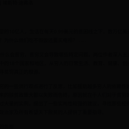
 埃斯特·迪弗洛
层的10亿人，生活在每天0.99美元的贫困线之下，数万亿
？为什么他们吃不饱饭还要买电视？……
为什么会贫穷，贫穷又会导致哪些特定问题，两位作者深入五
中的18个国家和地区，从穷人的日常生活、教育、健康、创
寻贫穷真正的根源。
穷的一些流行观点进行了反思，比如援助越多穷人的依赖性
来的扶贫政策大都以失败而告终，原因就在于人们对于贫穷
过大量的实例，提出了一些实用性较强的建议，寻找那些经
政治家及所有希望天下脱贫的人提供了重要指导。
的负担