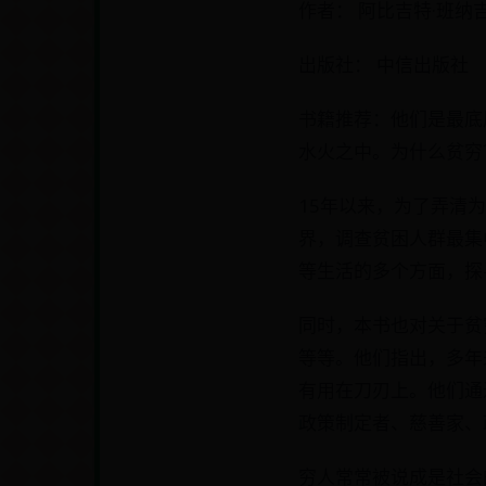
作者： 阿比吉特·班纳吉
出版社： 中信出版社
书籍推荐：他们是最底
水火之中。为什么贫穷
15年以来，为了弄清
界，调查贫困人群最集
等生活的多个方面，探
同时，本书也对关于贫
等等。他们指出，多年
有用在刀刃上。他们通
政策制定者、慈善家、
穷人常常被说成是社会