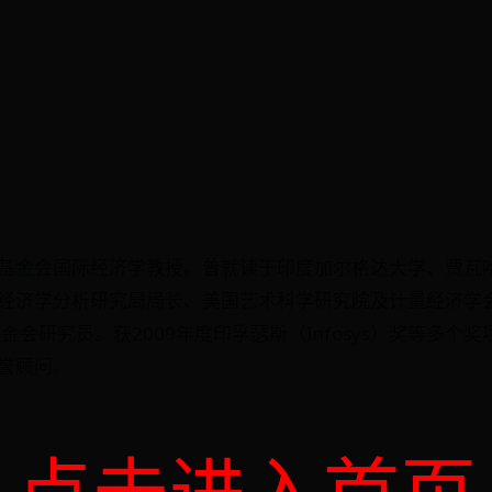
）
基金会国际经济学教授。曾就读于印度加尔格达大学、贾瓦哈
经济学分析研究局局长、美国艺术科学研究院及计量经济学
金会研究员。获2009年度印孚瑟斯（Infosys）奖等多个
誉顾问。
点击进入首页