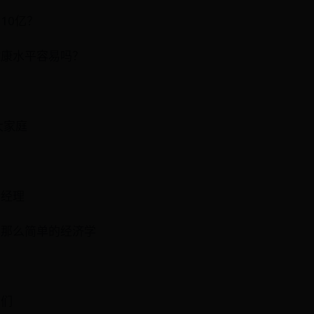
10亿？
健康水平容易吗？
大家庭
金经理
不那么简单的经济学
家们