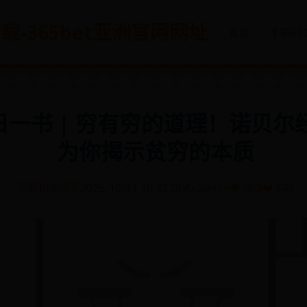
方下载-365bet亚洲官网网址
首页
手机BT
每日一书 | 穷有穷的道理！诺贝
为你揭示贫穷的本质
手机bt365
🗓️ 2025-10-11 10:42:20
✍️ admin
👁️ 483
❤️ 849