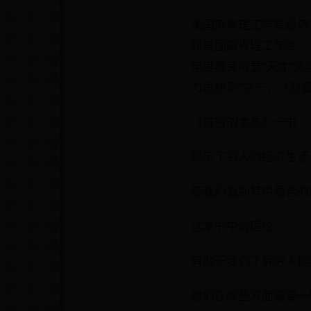
美国麻省理工学院经济
和美国麻省理工学院；获
年度麦克阿瑟“天才”
力思想家”之一，《财富
《贫穷的本质》一书
揭示了穷人的经济生活
使我们看到其中蕴含的
这本书中的理论
有助于我们了解穷人能
他们在哪些方面需要一