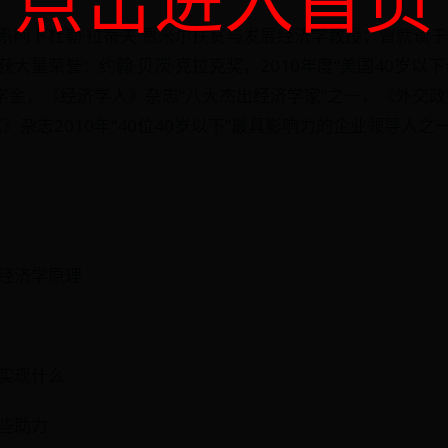
系阿卜杜勒·拉蒂夫·贾米尔扶贫与发展经济学教授；曾就读
大量荣誉：约翰·贝茨·克拉克奖，2010年度“美国40岁以下
奖学金，《经济学人》杂志“八大杰出经济学家”之一，《外交政
》杂志2010年“40位40岁以下”最具影响力的企业领导人之
经济学原理
实现什么
些助力