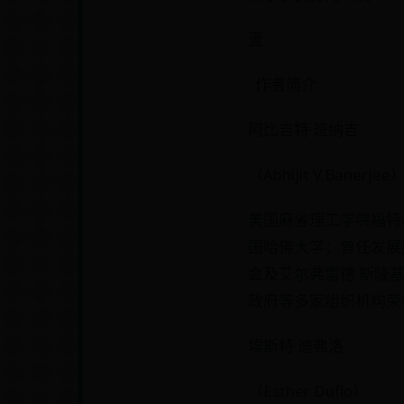
壹
· 作者简介 ·
阿比吉特·班纳吉
（Abhijit V.Banerjee
美国麻省理工学院福特
国哈佛大学；曾任发展
会及艾尔弗雷德·斯隆基
政府等多家组织机构荣
埃斯特·迪弗洛
（Esther Duflo）