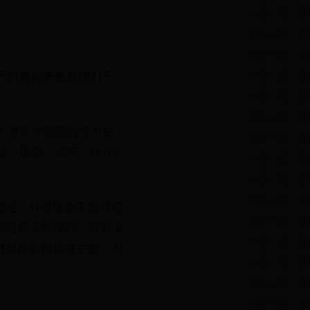
美元的援助未能救他们于
大洲多个国家的穷人世
业、援助、政府、NGO
越强，外部援助不起作用
的理解不够深刻，好钢没
得起检验的扶贫方案，为