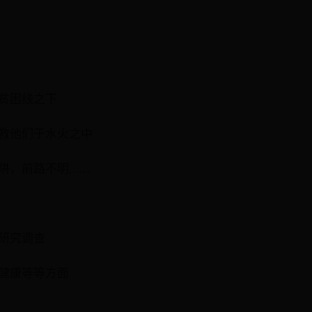
的贫困线之下
救他们于水火之中
阱，前路不明……
研究调查
健康等等方面