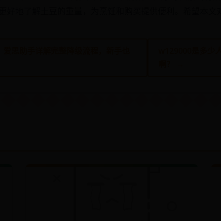
更好地了解土豆的重量，为烹饪和购买提供便利。希望本文
用，爱思助手详解完整降级流程，新手也
w129000是多少
啊？ →