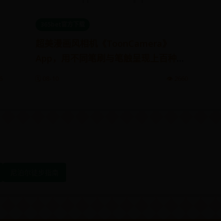
365bet官方下载
超美漫画风相机《ToonCamera》
App，用不同笔刷与笔触呈现上百种风
格
6
🗓️ 08-10
👁️ 2660
尼泊尔徒步指南