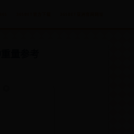
365
365BET官方下载
365BET亚洲官网网址
种重量参考