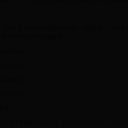
、大小、生长环境等因素而有所不同。一般来说，一棵中等大
是一些常见土豆品种的重量参考：
200克左右；
180克左右；
220克左右；
250克左右。
重量
子秤是测量土豆重量的最佳工具。将土豆放在电子秤上，待显示