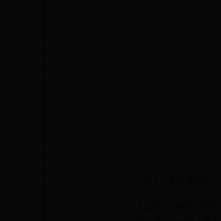
一棵土豆的重量揭秘：
土豆作为一种常见的蔬
价。那么，一棵土豆究