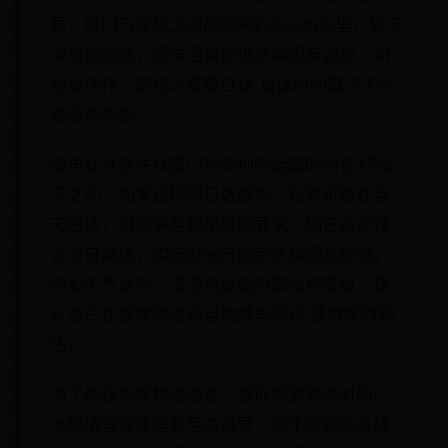
要，厦门与深圳之间的距离约为500公里，属于
中短途运输，顺丰通常提供多种服务选项，如
标准快件、即日达或隔日达,具体时间取决于所
选服务类型。
顺丰标准快件从厦门到深圳的运输时间在1到2
天之间，如果选择即日达服务，包裹可能在当
天送达，但需满足截单时间要求；隔日达则保
证次日到达，实际时间可能受多种因素影响，
例如天气状况、交通流量或包裹体积重量，建
议客户在寄件时咨询当地顺丰网点,获取实时预
估。
为了确保包裹快速送达，提前规划寄件时间、
准确填写收件信息至关重要，顺丰的跟踪系统