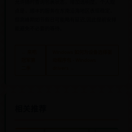
允许随时查询包裹状态，增加透明度，个人观
点是，顺丰的服务在东南沿海地区表现稳定，
但高峰期如节假日可能略有延迟,因此提前安排
能避免不必要的等待。
← 来吧
Windows 如何为设备选择驱
冠军第
动程序包 - Windows
二季
drivers →
相关推荐