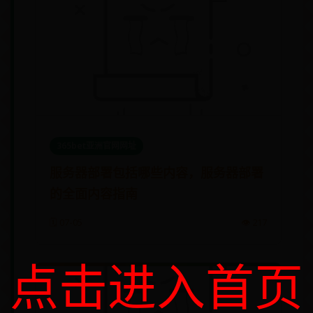
365bet亚洲官网网址
服务器部署包括哪些内容，服务器部署
的全面内容指南
🗓️ 07-05
👁️ 217
点击进入首页