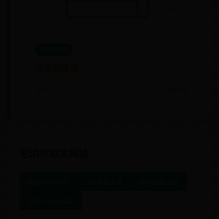
手机bt365
亘古的意思
🗓️ 07-27
👁️ 8378
尼泊尔相关网站
尼泊尔旅游局
加德满都文化
喜马拉雅山脉
尼泊尔徒步指南