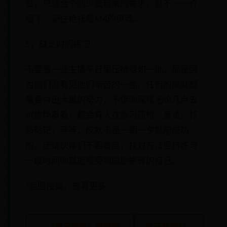
显，只适合个别少量玩家的需求，就不一一介
绍了。记住枪托是M4的灵魂。
5，缺乏时间练习
不要看一些主播平日里压枪稳如一批，那是因
为你们没看见他们辛苦的一面。任何的成就都
需要付出大量的努力，不信你深夜无论几点去
训练场看看，都会有人在练习压枪，身法，打
移动靶，等等。成就不是一朝一夕就能成功
的，还请伙伴们不要着急，找对方法坚持练习
一段时间你就能感受到脱胎换骨的自己。
"返回搜狐，查看更多
← 《量子特攻》停服運
苏子产地分