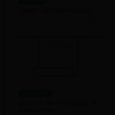
365bet官方下载
点球体育：聊聊历届世界杯比赛用球
🗓️ 07-29
👁️ 2769
365bet亚洲官网网址
演员刘松仁：娶小20岁的泰国空姐，晚
年后悔没有生孩子