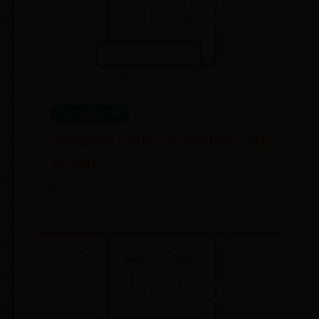
365bet官方下载
​河南搞笑骂人方言大全,河南话骂人【汇
总24句】
🗓️ 07-01
👁️ 7780