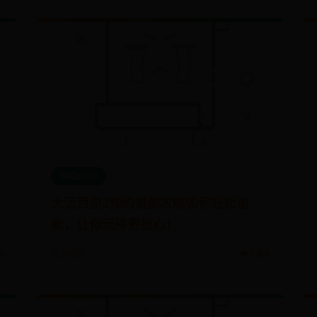
手机bt365
与
大话西游2预约退款攻略如何轻松退
款，让你玩得更放心！
9
🗓️ 10-21
👁️ 1469