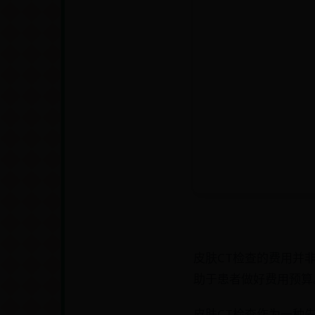
皮肤CT检查的费用并
助于患者做好费用预算。
皮肤CT检查作为一种