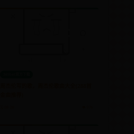
365bet官方下载
周杰伦写的歌，周杰伦歌曲大全(288首
金曲推荐)
🗓️ 08-28
👁️ 976