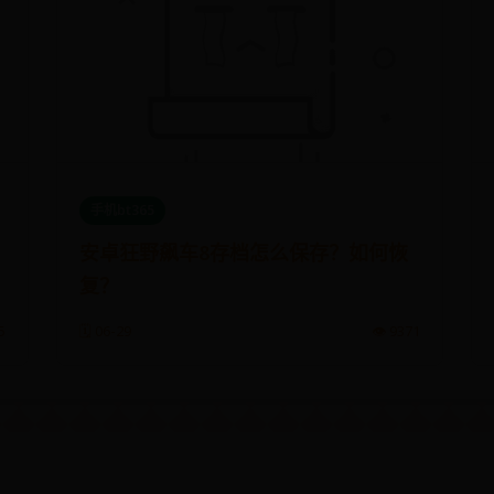
手机bt365
安卓狂野飙车8存档怎么保存？如何恢
复？
5
🗓️ 06-29
👁️ 9371