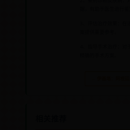
2、鉴别诊断皮肤病：
据，有助于医生进行鉴
3、评估治疗效果：在
案提供重要参考。
4、指导手术治疗：对
精确的手术方案。
← 伊基塔：阿根
相关推荐