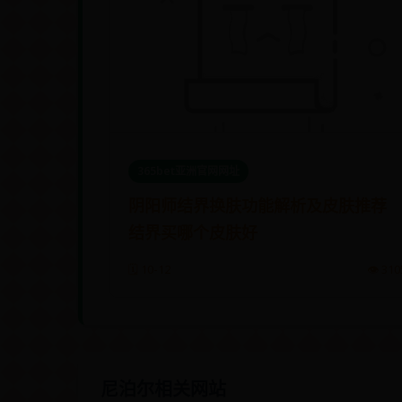
365bet亚洲官网网址
阴阳师结界换肤功能解析及皮肤推荐
结界买哪个皮肤好
🗓️ 10-12
👁️ 310
尼泊尔相关网站