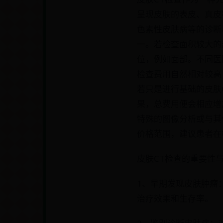
呈现皮肤的表皮、真皮
色素性皮肤病等的诊断
一。若检查面积较大的
位，例如面部。不同医
检查费用自然相对较高
若只是进行基础的皮肤
果，总费用便会相应增
特殊的图像分析或与其
价格范围，建议患者在
皮肤CT检查的重要性
1、早期发现皮肤肿瘤
治疗效果和生存率。