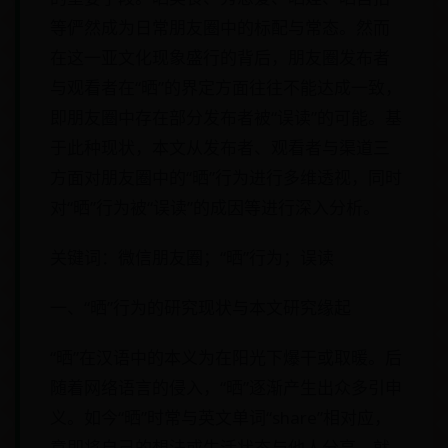
等俨然成为日常朋友圈中的标配与常态。然而
在这一亚文化现象盛行的背后，朋友圈发布者
与观看者在“晒”的界定方面往往不能达成一致，
即朋友圈中存在部分发布者被“误读”的可能。基
于此种现状，本文从发布者、观看者与渠道三
方面对朋友圈中的“晒”行为进行多维透视，同时
对“晒”行为被“误读”的成因等进行深入分析。
关键词：微信朋友圈；“晒”行为；误读
一、“晒”行为的研究现状与本文研究缘起
“晒”在汉语中的本义为在阳光下爆干或取暖。后
随着网络语言的侵入，“晒”逐渐产生出众多引申
义。如今“晒”时常与英文单词“share”相对应，
意即将自己的想法或生活状态与他人分享，就