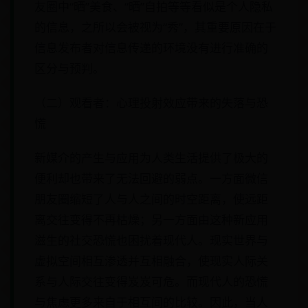
友圈中“晒”美食、“晒”自拍等等看似是个人隐私
的信息，之所以会被视为“秀”，其重要原因在于
信息发布者对信息传递的环境没有进行准确的
区分与预判。
（二）观看者：心理投射效应带来的失落与恐
慌
新媒介的产生与应用为人类生活提供了极大的
便利却也带来了无法回避的弱点。一方面微信
朋友圈缩短了人与人之间的时空距离，使远距
离交往变得不再枯燥；另一方面由这种新应用
滋生的社交恐慌也困扰着现代人。现实世界与
虚拟空间相互渗透并互相融合，使现实人际关
系与人际交往变得岌岌可危。而现代人的恐慌
与焦虑更多来自于相互间的比较。因此，当人