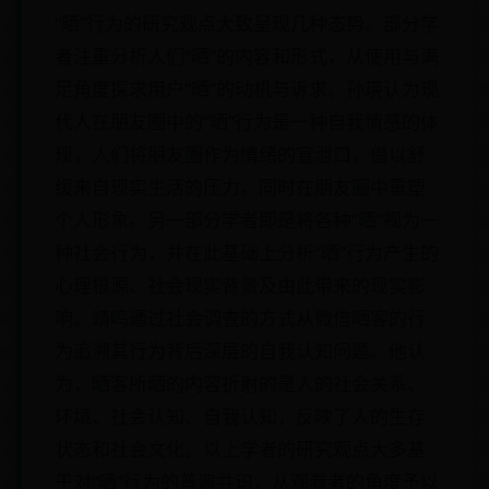
“晒”行为的研究观点大致呈现几种态势。部分学
者注重分析人们“晒”的内容和形式，从使用与满
足角度探求用户“晒”的动机与诉求。孙瑛认为现
代人在朋友圈中的“晒”行为是一种自我情感的体
现，人们将朋友圈作为情绪的宣泄口，借以舒
缓来自现实生活的压力，同时在朋友圈中重塑
个人形象。另一部分学者即是将各种“晒”视为一
种社会行为，并在此基础上分析“晒”行为产生的
心理根源、社会现实背景及由此带来的现实影
响。靖鸣通过社会调查的方式从微信晒客的行
为追溯其行为背后深层的自我认知问题。他认
为，晒客所晒的内容折射的是人的社会关系、
环境、社会认知、自我认知，反映了人的生存
状态和社会文化。以上学者的研究观点大多基
于对“晒”行为的普遍共识，从观看者的角度予以