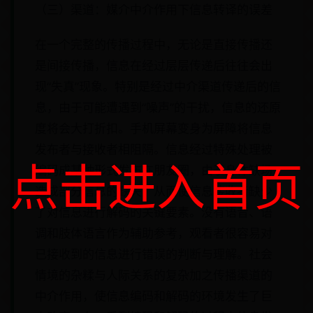
（三）渠道：媒介中介作用下信息转译的误差
在一个完整的传播过程中，无论是直接传播还
是间接传播，信息在经过层层传递后往往会出
现“失真”现象。特别是经过中介渠道传递后的信
息，由于可能遭遇到“噪声”的干扰，信息的还原
度将会大打折扣。手机屏幕变身为屏障将信息
发布者与接收者相阻隔。信息经过特殊处理被
点击进入首页
编码成某种形式发布在朋友圈，由于身体缺场
造成部分信息的缺失，从而使信息接收者缺少
了对信息进行解码的关键要素。没有语音、语
调和肢体语言作为辅助参考，观看者很容易对
已接收到的信息进行错误的判断与理解。社会
情境的杂糅与人际关系的复杂加之传播渠道的
中介作用，使信息编码和解码的环境发生了巨