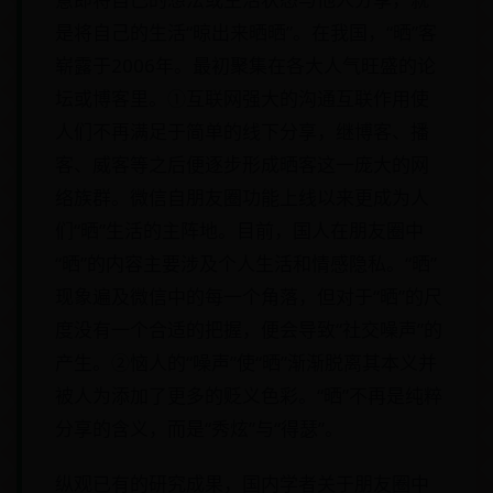
是将自己的生活“晾出来晒晒”。在我国，“晒”客
崭露于2006年。最初聚集在各大人气旺盛的论
坛或博客里。①互联网强大的沟通互联作用使
人们不再满足于简单的线下分享，继博客、播
客、威客等之后便逐步形成晒客这一庞大的网
络族群。微信自朋友圈功能上线以来更成为人
们“晒”生活的主阵地。目前，国人在朋友圈中
“晒”的内容主要涉及个人生活和情感隐私。“晒”
现象遍及微信中的每一个角落，但对于“晒”的尺
度没有一个合适的把握，便会导致“社交噪声”的
产生。②恼人的“噪声”使“晒”渐渐脱离其本义并
被人为添加了更多的贬义色彩。“晒”不再是纯粹
分享的含义，而是“秀炫”与“得瑟”。
纵观已有的研究成果，国内学者关于朋友圈中