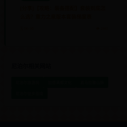
[分享]【攻略：装备搭配】套装到底怎
么选？重力之泉版本套装梯度表
🗓️ 06-30
👁️ 2441
尼泊尔相关网站
尼泊尔旅游局
加德满都文化
喜马拉雅山脉
尼泊尔徒步指南