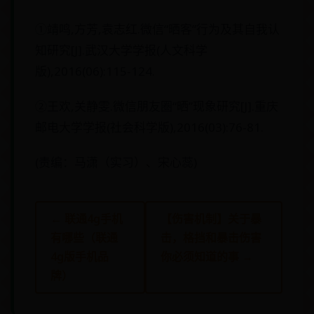
①靖鸣,方芳,袁志红.微信“晒客”行为及其自我认
知研究[J].武汉大学学报(人文科学
版),2016(06):115-124.
②王欢,关静雯.微信朋友圈“晒”现象研究[J].重庆
邮电大学学报(社会科学版),2016(03):76-81.
(责编：马潇（实习）、宋心蕊)
← 联通4g手机
【伤害机制】关于暴
有哪些（联通
击，格挡和暴击伤害
4g版手机品
你必须知道的事 →
牌）