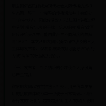
朋友圈俨然已经成为现代社会人际传播的虚拟
生态圈。鉴于一个完整的传播活动并非始终处
于“真空”状态，因此传受双方无法规避传播过程
中受到“噪音”元素的干扰。信息经由“噪音”改写
后传递给受众并可能由此产生不同程度的曲解
与“误读”。本文从朋友圈传播过程中涉及的三大
主体即发布者、观看者与渠道对可能导致“晒”行
为被“误读”的原因进行探讨。
（一）发布者：社会情境的杂糅使个人身份角
色产生错乱
微信朋友圈起初主推熟人社交，用户信息发布
后的接收群体较为单一也便于日常管理。但随
着好友的“泛化”，越来越多“陌生人”的加入使朋