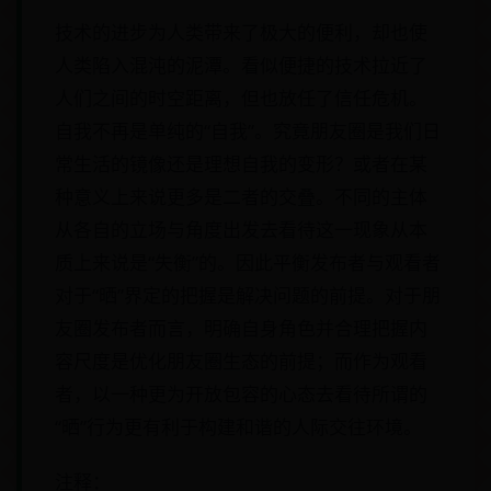
技术的进步为人类带来了极大的便利，却也使
人类陷入混沌的泥潭。看似便捷的技术拉近了
人们之间的时空距离，但也放任了信任危机。
自我不再是单纯的“自我”。究竟朋友圈是我们日
常生活的镜像还是理想自我的变形？或者在某
种意义上来说更多是二者的交叠。不同的主体
从各自的立场与角度出发去看待这一现象从本
质上来说是“失衡”的。因此平衡发布者与观看者
对于“晒”界定的把握是解决问题的前提。对于朋
友圈发布者而言，明确自身角色并合理把握内
容尺度是优化朋友圈生态的前提；而作为观看
者，以一种更为开放包容的心态去看待所谓的
“晒”行为更有利于构建和谐的人际交往环境。
注释：