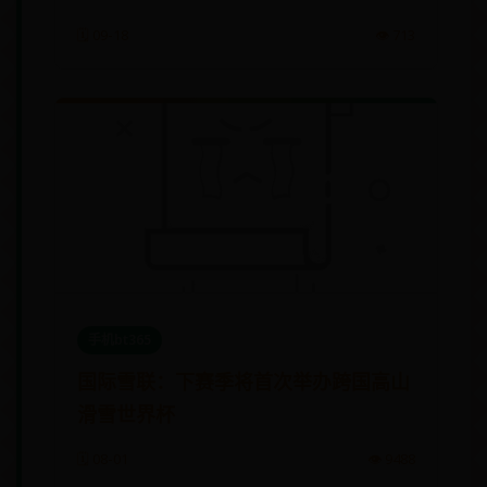
🗓️ 09-18
👁️ 713
手机bt365
国际雪联：下赛季将首次举办跨国高山
滑雪世界杯
🗓️ 08-01
👁️ 9488