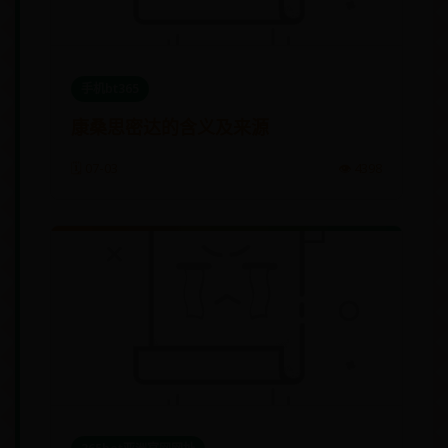
手机bt365
康桑思密达的含义及来源
🗓️ 07-03
👁️ 4398