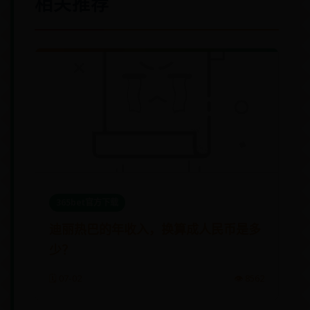
相关推荐
365bet官方下载
迪丽热巴的年收入，换算成人民币是多
少？
🗓️ 07-02
👁️ 8562