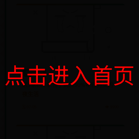
点击进入首页
手机bt365
这9家Bar,承包了武汉90%年轻男女的
夜生活
🗓️ 07-05
👁️ 9900