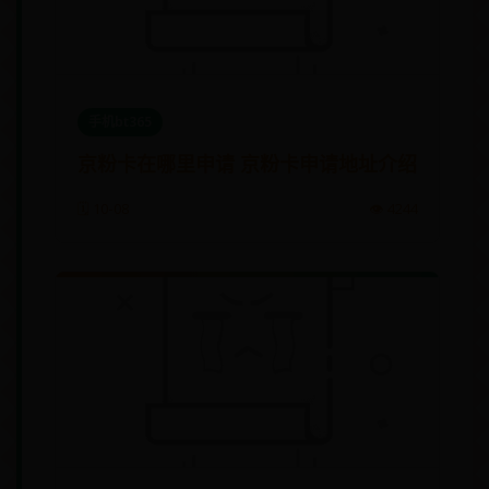
手机bt365
京粉卡在哪里申请 京粉卡申请地址介绍
🗓️ 10-08
👁️ 4244