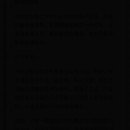
疲劳和损耗：
芯片在长期工作中可能会经历电子迁移、热循
环疲劳等现象，这些都会影响芯片的寿命。尤
其是在高负荷、高频率的应用中，这些因素可
能会加速失效。
应用类型：
不同应用中的芯片寿命也有所不同。例如，用
于消费电子产品（如手机、平板电脑）的芯片
可能较快被新技术所替代，而用于工业、汽车
或者医疗设备的芯片可能设计成更长的生命周
期，以适应更长时间的使用需求。
因此，尽管一般来说芯片的寿命可以预期在10
到20年，但在实际应用中，很多因素都会作用