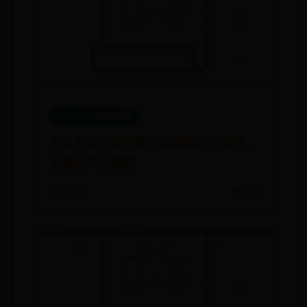
365bet亚洲官网网址
手机号码申请贷款全流程解析：条件、
步骤及风险提醒
🗓️ 08-28
👁️ 6236