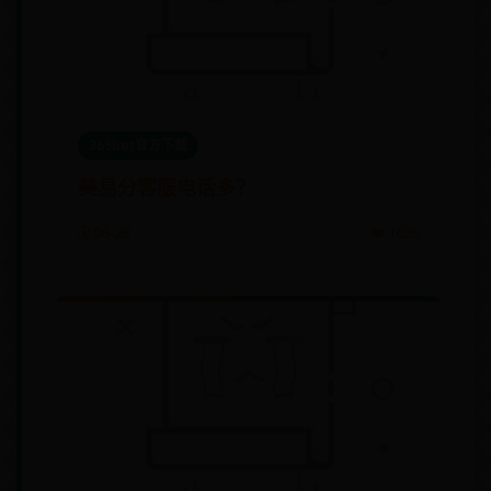
365bet官方下载
美易分客服电话多？
🗓️ 06-28
👁️ 1626