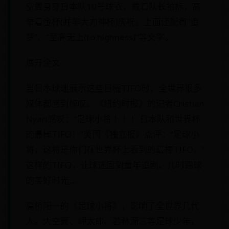
空翼身穿日本队10号球衣，戴着队长袖标，高
举着金杯(并非大力神杯)庆祝。上面还配有“追
梦”、“至高无上(to highness)”等文字。
展开全文
当日本球迷展示这些巨幅TIFO时，全世界很多
媒体都感到惊叹。《纽约时报》的记者Cristian
Nyari感叹：“足球小将 ！！！日本队和世界杯
的最棒TIFO！”英国《独立报》点评：“足球小
将，这将是你们在世界杯上看到的最棒TIFO。”
这样的TIFO，让球迷回到童年追剧、儿时踢球
的美好时光……
高桥阳一的《足球小将》，影响了全世界几代
人。大空翼、岬太郎、若林源三等足球少年，