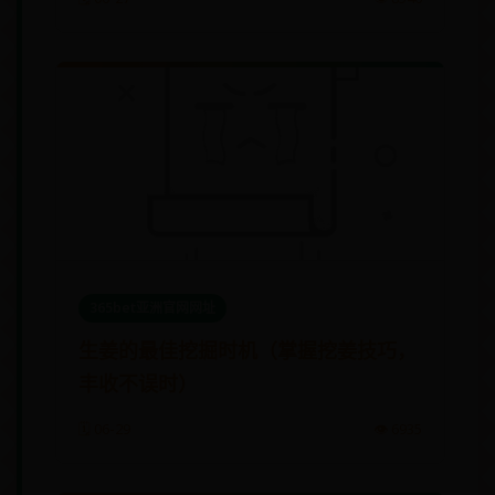
365bet亚洲官网网址
生姜的最佳挖掘时机（掌握挖姜技巧，
丰收不误时）
🗓️ 06-29
👁️ 6935