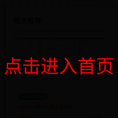
相关推荐
点击进入首页
365bet官方下载
empire是什么意思及用法
🗓️ 06-27
👁️ 8546