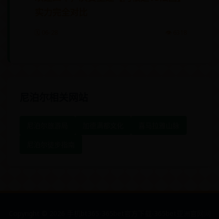
实力完全对比
🗓️ 06-28
👁️ 6318
尼泊尔相关网站
尼泊尔旅游局
加德满都文化
喜马拉雅山脉
尼泊尔徒步指南
Copyright ©
2026
手机bt365-365bet官方下载-365bet亚洲官网网