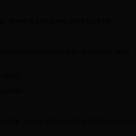
;
数。循环中的每次迭代将消耗一定数量的指令周期。
将结果转换为我们熟悉的时间单位，如毫秒（ms）或微秒（
ext{毫秒} ]
text{微秒} ]
Hz的处理器，并且一个简单的延时循环每次迭代消耗3个指令