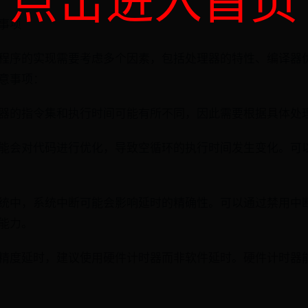
事项
程序的实现需要考虑多个因素，包括处理器的特性、编译器
意事项：
器的指令集和执行时间可能有所不同，因此需要根据具体处
会对代码进行优化，导致空循环的执行时间发生变化。可以使用v
统中，系统中断可能会影响延时的精确性。可以通过禁用中
能力。
精度延时，建议使用硬件计时器而非软件延时。硬件计时器