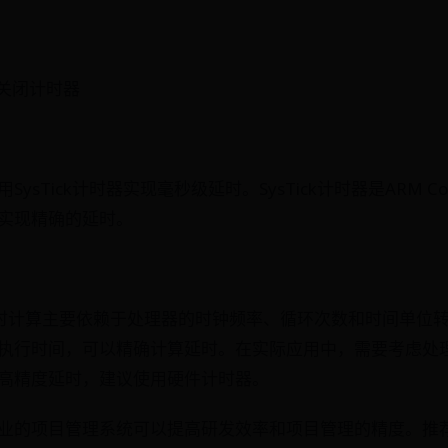
 // 关闭计时器
ysTick计时器实现毫秒级延时。SysTick计时器是ARM Co
实现精确的延时。
时计算主要依赖于处理器的时钟频率、循环次数和时间单位
执行时间，可以精确计算延时。在实际应用中，需要考虑处
高精度延时，建议使用硬件计时器。
业的项目管理系统可以提高研发效率和项目管理的精度。推