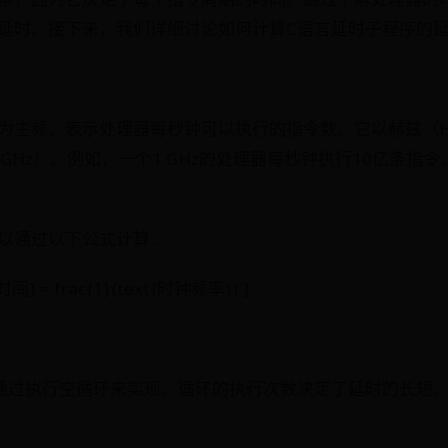
延时。接下来，我们详细讨论如何计算C语言延时子程序的
为主频，表示处理器每秒钟可以执行的指令数。它以赫兹（H
GHz）。例如，一个1 GHz的处理器每秒钟执行10亿条指
以通过以下公式计算：
} = frac{1}{text{时钟频率}} ]
通过执行空循环来实现。循环的执行次数决定了延时的长短