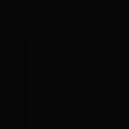
手机bt365-365bet官