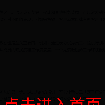
段之一。通过设立奖金、提成和其他财务奖励，可以激发销
以针对不同的表现，例如销售额、客户满意度或者新客户开
激励也是至关重要的。例如，通过表彰优秀员工、提供培训
队成员的归属感和工作满意度。一个充满激励的工作环境能
团队的第一步。通过系统的培训，可以让新员工快速了解公
点击进入首页
高新员工的业务能力，更能增强他们对公司的认同感。