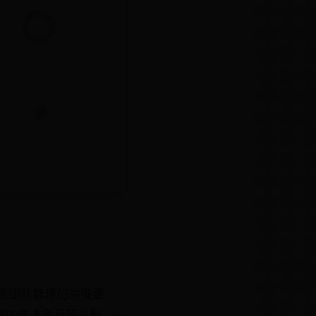
售团队管理的关键要
感的传递和反馈机制。一