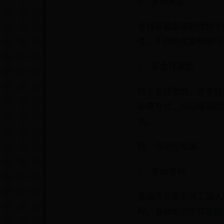
1、金钱激励
金钱是最直接的激励手
性。不同的奖励机制可
2、非金钱激励
除了金钱激励，非金钱
动等方式，可以增强团
效。
四、培训与发展
1、基础培训
基础培训是新员工融入
程。基础培训不仅能提