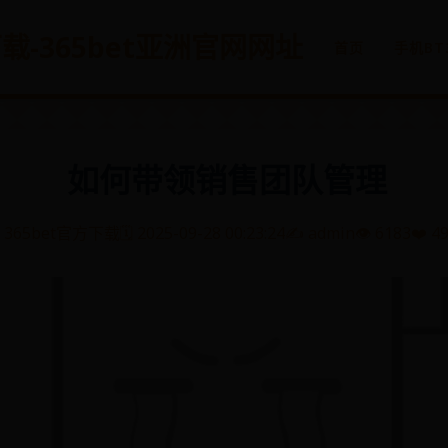
方下载-365bet亚洲官网网址
首页
手机BT
如何带领销售团队管理
365bet官方下载
🗓️ 2025-09-28 00:23:24
✍️ admin
👁️ 6183
❤️ 4