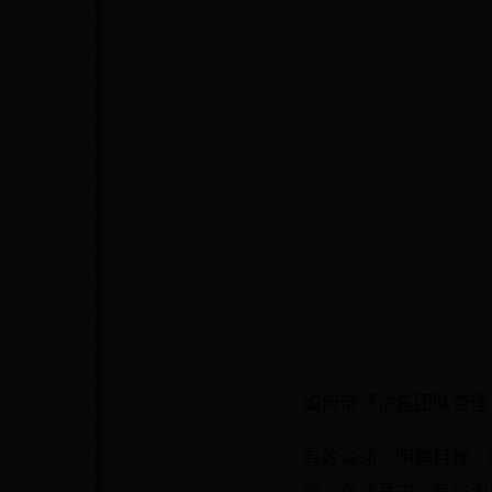
如何带领销售团队管理
有效沟通、明确目标、
素。在这其中，有效沟