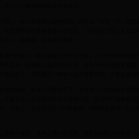
，所以这个等待的时间没有具体的。
行前，一般心态还是比较放松的，因为活一天是一天，但是
，死刑前的执行准备需要一点时间，一般在执行前三天会去
现的，一般都是一些合理的愿望 。
来看守所提人，就知道自己的时日无多，这个时候的死刑犯
来的就是一些情绪上面的剧烈波动，有些死刑犯会要求跟家
不敢见家人，但是最后一餐断头饭还是要吃的，正常会提出
头饭的时候，基本上已经吃不下，也没有以往的那种不怕死
，主要是担心这些死刑犯无法接受结果，害怕他们精神崩溃
前一天晚上，会多安排几个狱警看管，同时还会安排一名心
上是睡不着的，基本上是一夜无眠，而且精神陷入一种混沌