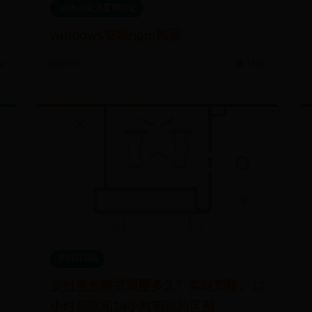
365bet亚洲官网网址
windows安装npm教程
9
🗓️ 07-15
👁️ 1107
手机bt365
支付宝余额提现要多久？实时到账、12
小时到账和24小时到账的区别