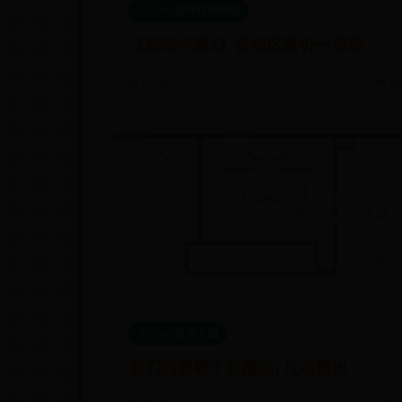
365bet亚洲官网网址
《星际争霸2》各地区售价一览表
🗓️ 07-26
👁️ 16
365bet官方下载
我们的爱哪个台播出|几点播出