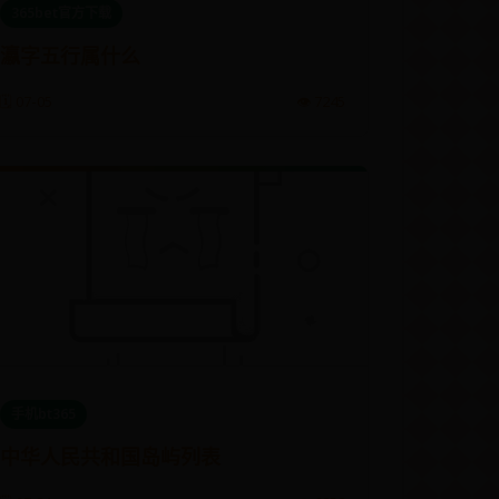
365bet官方下载
瀛字五行属什么
🗓️ 07-05
👁️ 7245
手机bt365
中华人民共和国岛屿列表