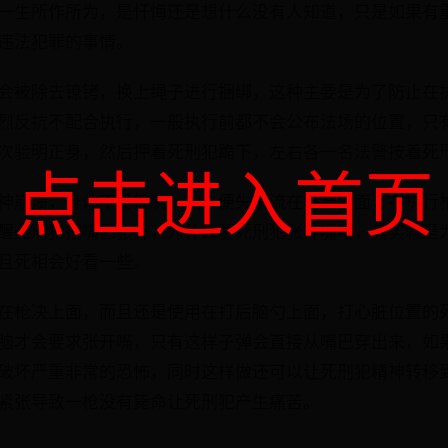
一生所作所为，是忏悔还是想什么没有人知道，只是如果有
违法犯罪的事情。
会被除去镣铐，换上绳子进行捆绑，这种主要是为了防止在
烈反抗不配合执行，一般执行前都不会公布法场的位置，只
次验明正身，然后押着死刑犯跪下，左右各一名法警按着死
点击进入首页
神崩溃，身体不受控制，大小便失禁流在裤裆里面，在执行
醒死刑犯把嘴巴张开，为什么要死刑犯张开嘴吧，其实就是
且死相会好看一些。
在枪决上面，而且还是使用在打后脑勺上面，打心脏位置的
脑才会要求张开嘴，只有这样子弹会直接从嘴巴穿出来，如
破坏严重非常的恐怖，同时这样做还可以让死刑犯精神转移
紧张导致一枪没有毙命让死刑犯产生痛苦。