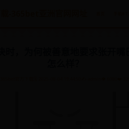
方下载-365bet亚洲官网网址
首页
手机BT
决时，为何被善意地要求张开嘴
怎么样？
365bet官方下载
🗓️ 2025-08-04 19:44:50
✍️ admin
👁️ 6080
❤️ 32