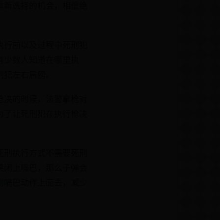
重新选择的机会，相信绝
执行前以及过程中死刑犯
有少数人知道在哪里执
刑犯左右肩膀。
枪决的时候，法警拿枪对
为了让死刑犯在执行枪决
死刑执行方式不需要死刑
果闭上嘴巴，那么子弹会
到嘴巴动作上面去，减少