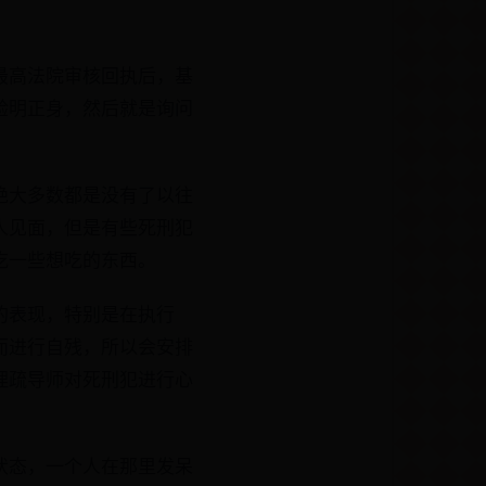
最高法院审核回执后，基
验明正身，然后就是询问
绝大多数都是没有了以往
人见面，但是有些死刑犯
吃一些想吃的东西。
的表现，特别是在执行
而进行自残，所以会安排
理疏导师对死刑犯进行心
状态，一个人在那里发呆