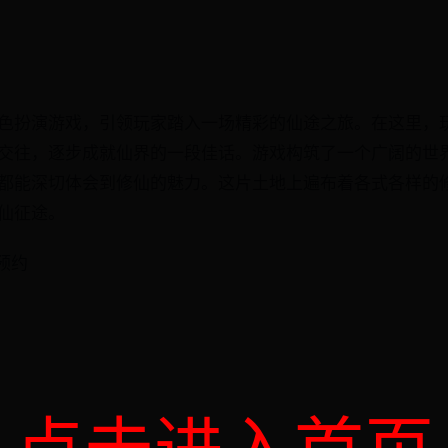
色扮演游戏，引领玩家踏入一场精彩的仙途之旅。在这里，
交往，逐步成就仙界的一段佳话。游戏构筑了一个广阔的世
都能深切体会到修仙的魅力。这片土地上遍布着各式各样的
仙征途。
预约
点击进入首页