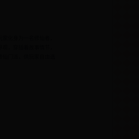
玩家化身为一名修仙者，
界观，穿插着故事情节，
修仙门派，供玩家自由选