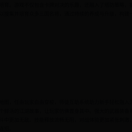
培育。游戏不仅包含卡牌对决的乐趣，还融入了塔防策略，
以搜集并培育众多三国名将，通过持续的养成与升级，构建
地图，任由玩家自由穿梭，师徒互助系统助力新手轻松融入
个个鲜活的江湖故事，让玩家仿佛置身其中。强大的武器装备
斗中更加无敌。技能释放流畅无阻，对战体验更加紧张刺激
连招。