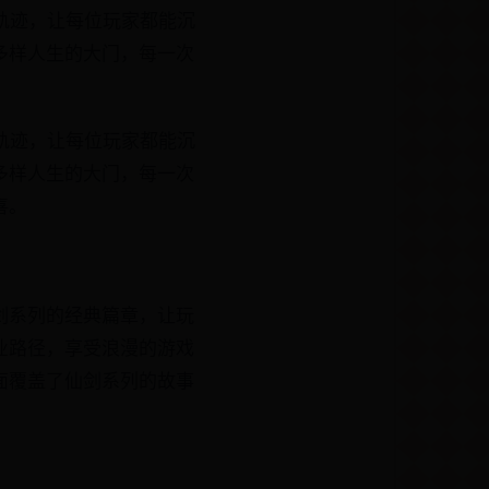
轨迹，让每位玩家都能沉
多样人生的大门，每一次
轨迹，让每位玩家都能沉
多样人生的大门，每一次
喜。
剑系列的经典篇章，让玩
业路径，享受浪漫的游戏
面覆盖了仙剑系列的故事