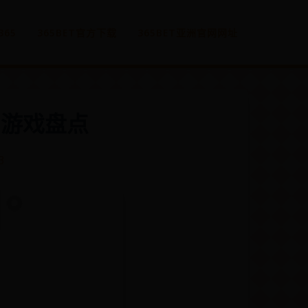
365
365BET官方下载
365BET亚洲官网网址
pg游戏盘点
3