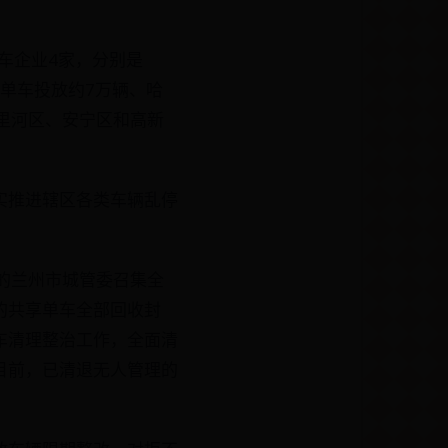
车企业4家，分别是
拜单车投放约7万辆、哈
里河区、安宁区和高新
实推进辖区各类车辆乱停
的兰州市城管委召集全
的共享单车全部回收封
车清理整治工作，全面清
目前，已清退无人管理的