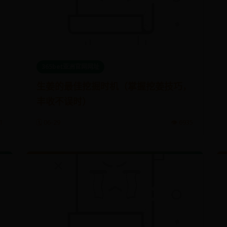
365bet亚洲官网网址
生姜的最佳挖掘时机（掌握挖姜技巧，
丰收不误时）
1
🗓️ 06-29
👁️ 6935