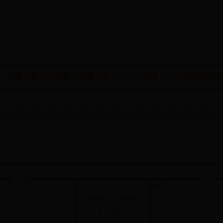
韩国世界杯进球数之战绩分析（以几分进球了为主题的韩国世