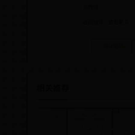
艺教宝
返回搜狐，查看更多
← 生化危机6
相关推荐