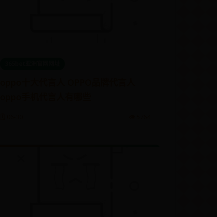
365bet亚洲官网网址
oppo十大代言人 OPPO品牌代言人
oppo手机代言人有哪些
🗓️ 06-30
👁️ 5764