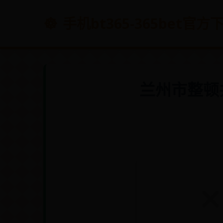
手机bt365-365bet官
兰州市整顿