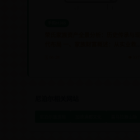
手机bt365
荣氏家族资产全景分析：历史传承与
代布局 一、家族财富概述：从实业救
国到资本运作1.1 家族财富规模与历史
🗓️ 06-28
👁️ 337
脉络荣氏家族作为中国近现代史上最
影响力的商业家族之一，...
尼泊尔相关网站
尼泊尔旅游局
加德满都文化
喜马拉雅山脉