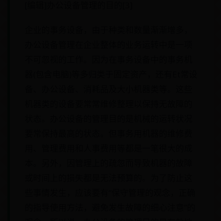
[编辑]办公设备管理的目的[3]
企业的事务设备，由于种类和数量渐渐增多，
办公设备管理在企业整体的业务运转中是一项
不可忽视的工作。因为在事务设备中的事务机
器(包含电脑)等多归类于固定资产，还有Et常设
备、办公设备、消耗品及大小机器类等。这些
机器类的设备要常常维修整理以保持无故障的
状态。办公设备的管理目的是机械的运转状况
要常保持最高的状态。但事务用机器的维修费
用、管理费用和人事费用等都是一笔很大的成
本。另外，因管理上的疏忽而导致机器的故障
或时间上的损失都是无法预算的。为了防止这
些事情发生，应该要有“保守管理的观念，正确
的指导使用方法，避免发生故障的细心注意”的