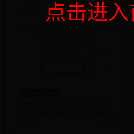
点击进入
🗓️ 09-30
👁️ 5084
365bet亚洲官网网址
专题六 第三讲 热化学方程式的书写与
焓变的计算（含解析）2026届高中化学
大一轮复习讲义
🗓️ 10-04
👁️ 3762