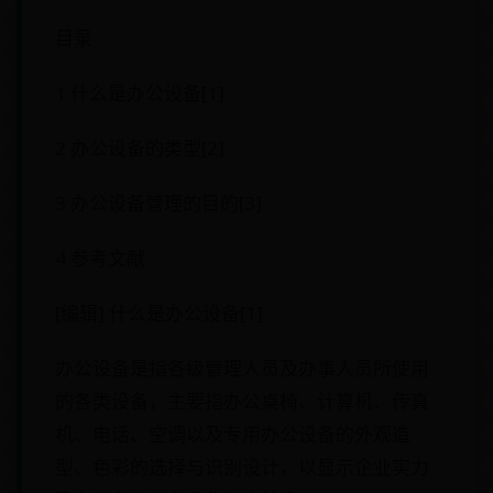
目录
1 什么是办公设备[1]
2 办公设备的类型[2]
3 办公设备管理的目的[3]
4 参考文献
[编辑] 什么是办公设备[1]
办公设备是指各级管理人员及办事人员所使用
的各类设备，主要指办公桌椅、计算机、传真
机、电话、空调以及专用办公设备的外观造
型、色彩的选择与识别设计，以显示企业实力