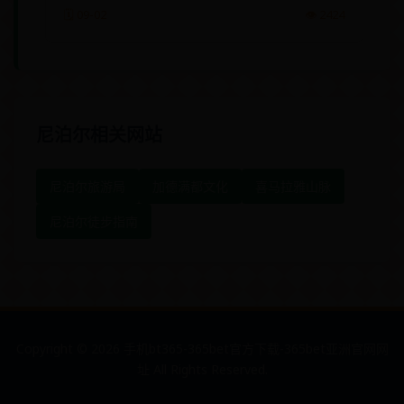
🗓️ 09-02
👁️ 2424
尼泊尔相关网站
尼泊尔旅游局
加德满都文化
喜马拉雅山脉
尼泊尔徒步指南
Copyright ©
2026
手机bt365-365bet官方下载-365bet亚洲官网网
址 All Rights Reserved.