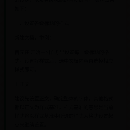
如下：
一、设置各级标题的样式
新建文档，举例：
首先在 开始—>样式 里设置每一级标题的格
式。设置好样式后，选中文档内容再选择相应
样式即可。
1. 正文
建议先设置正文，确定整体的字体，其他格式
都以正文为样式基准。样式基准的意思是当前
样式将以样式基准中所选的样式为格式设置起
点来继续设置。