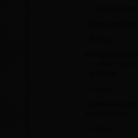
一、互联网公益平台概
互联网的迅猛发展为慈
1. 腾讯公益
腾讯公益是2007年
之一，更是广大用户参
公益项目筹资。
2. 小米公益
作为民政部公布的互联
动公益项目的落地。
3. 芒果公益