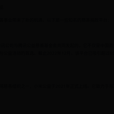
览
善事业带来了新的机遇，以下是一些知名的慈善捐款平台：
由腾讯公司与腾讯公益慈善基金会共同发起的，它不仅是中国
与公益活动的首选。截止2022年12月，该平台已吸引超过
网慈善组织之一，小米公益于2021年正式上线。它致力于