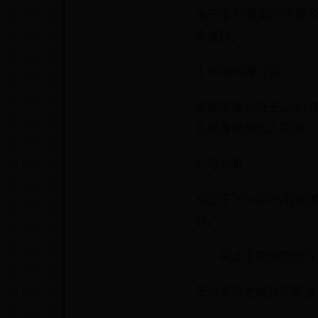
由芒果TV发起的芒果公
供支持。
4. 哔哩哔哩公益
哔哩哔哩公益于202
名慈善机构加入其中。
5. 轻松筹
成立于2014年的轻
台。
二、网上求助捐款的方
无论是自发捐款还是通