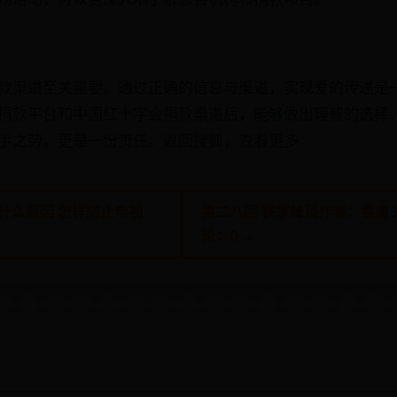
款渠道至关重要。通过正确的信息与渠道，实现爱的传递是
捐款平台和中国红十字会捐款渠道后，能够做出理智的选择
手之劳，更是一份责任。返回搜狐，查看更多
什么原因 怎样防止电视
第二八回 铁掌峰顶作者：金庸
论：0 →