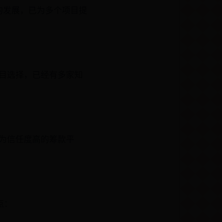
业的发展，已为多个项目提
项目选择，已经有多家知
成为信任度高的筹款平
点：