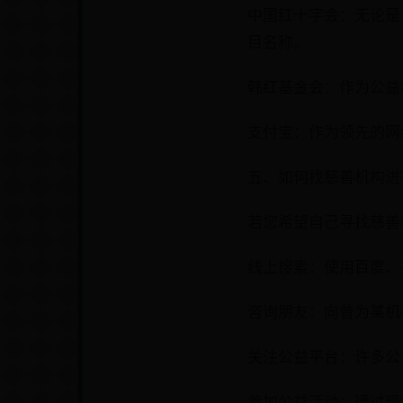
中国红十字会：无论是
目名称。
韩红基金会：作为公益
支付宝：作为领先的网
五、如何找慈善机构进
若您希望自己寻找慈善
线上搜索：使用百度、
咨询朋友：向曾为某机
关注公益平台：许多公
参加公益活动：通过现