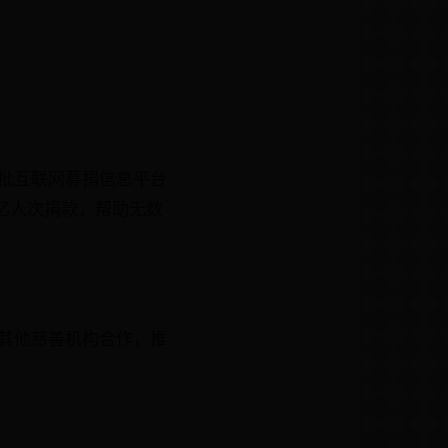
首批互联网募捐信息平台
6亿人次捐款，帮助无数
与其他慈善机构合作，推