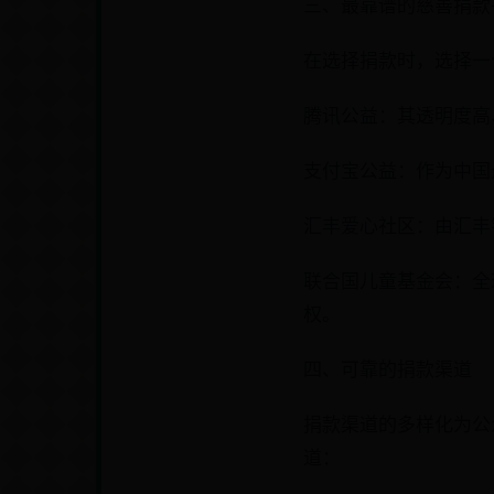
三、最靠谱的慈善捐款
在选择捐款时，选择一
腾讯公益：其透明度高
支付宝公益：作为中国
汇丰爱心社区：由汇丰
联合国儿童基金会：全
权。
四、可靠的捐款渠道
捐款渠道的多样化为公
道：