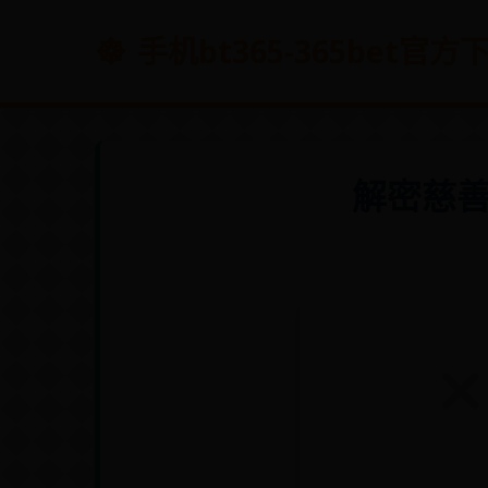
手机bt365-365bet官
解密慈