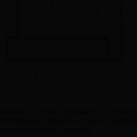
尚无明确定论，主流观念认为是静脉曲张引起，肛垫有丰富
而且周围组织松弛，便很容易充血，充血过度，稍有磕碰都
充血就容易形成静脉曲张，从而形成痔疮。