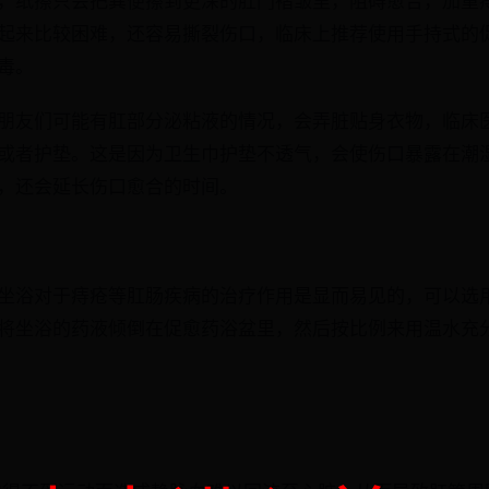
，纸擦只会把粪便擦到更深的肛门褶皱里，阻碍愈合，加重
起来比较困难，还容易撕裂伤口，临床上推荐使用手持式的
毒。
朋友们可能有肛部分泌粘液的情况，会弄脏贴身衣物，临床
或者护垫。这是因为卫生巾护垫不透气，会使伤口暴露在潮
，还会延长伤口愈合的时间。
坐浴对于痔疮等肛肠疾病的治疗作用是显而易见的，可以选
将坐浴的药液倾倒在促愈药浴盆里，然后按比例来用温水充
，