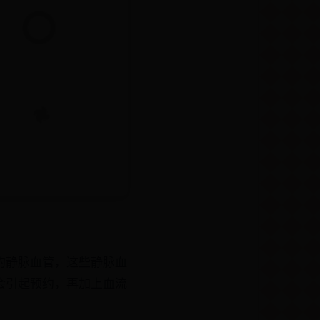
的静脉血管，这些静脉血
会引起预约，再加上血流