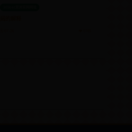
365bet亚洲官网网址
闼的解释
🗓️ 07-26
👁️ 9765