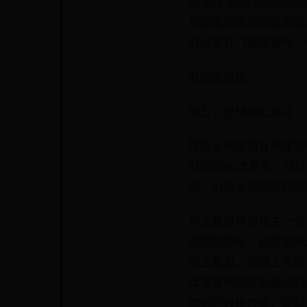
久坐时,会因为腿部肌
和加重痔疮的罪魁祸首
时候使肛门悬空透气，
肛部促愈垫
第五，坚持提肛运动
提肛运动是指有规律地
肛运动50次左右，持
弛，对防治期痔疮和脱
以上就是痔疮相关一些
蔬预防便秘。还要格外
网上看看，但网上东西
体是透明的注射器级别
明的回收橡胶管，闻起