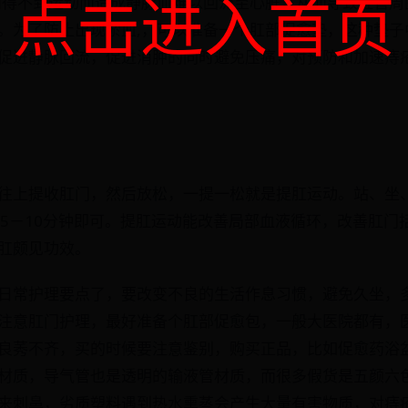
点击进入首页
肉得不到运动而造成静脉血难以回流至心脏，从而导致肛管周
。为了防止出现淤血,，可以准备一个肛部促愈垫，这种垫子
促进静脉回流，促进消肿的同时避免压痛，对预防和加速痔
往上提收肛门，然后放松，一提一松就是提肛运动。站、坐
续5－10分钟即可。提肛运动能改善局部血液循环，改善肛门
肛颇见功效。
日常护理要点了，要改变不良的生活作息习惯，避免久坐，
注意肛门护理，最好准备个肛部促愈包，一般大医院都有，
良莠不齐，买的时候要注意鉴别，购买正品，比如促愈药浴
材质，导气管也是透明的输液管材质，而很多假货是五颜六
来刺鼻，劣质塑料遇到热水熏蒸会产生大量有害物质，对痔