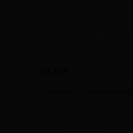
返回搜狐，查看更多
← 热电偶和热
相关推荐