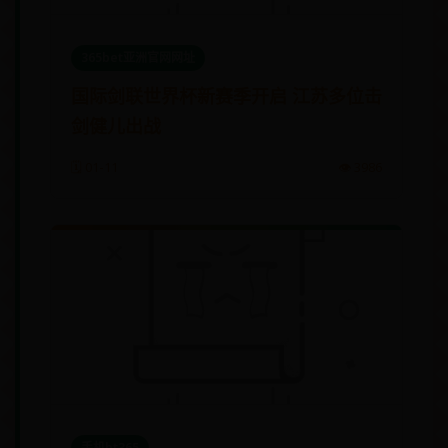
365bet亚洲官网网址
国际剑联世界杯新赛季开启 江苏多位击
剑健儿出战
🗓️ 01-11
👁️ 3986
手机bt365