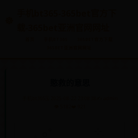
手机bt365-365bet官方下
载-365bet亚洲官网网址
首页
手机BT365
365BET官方下载
365BET亚洲官网网址
愍救的意思
手机bt365
🗓️ 2025-08-22 23:08:38
✍️ admin
👁️ 5182
❤️ 921