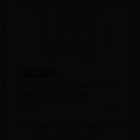
365bet官方下载
犯人执行枪决时，为何被善意地要求张
开嘴巴，不张开会怎么样？
🗓️ 08-04
👁️ 6080