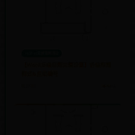
365bet亚洲官网网址
【Word多级标题完整设置】各级标题
样式&自动编号
🗓️ 07-02
👁️ 9474